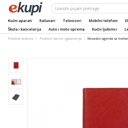
Kućni aparati
Računari
Televizori
Mobilni telefoni
E
Škola i kancelarija
Auto i moto oprema
Kućni ljubimci
L
Početna stranica
Poslovni darovi i galanterija
Novaskin agenda sa mehan