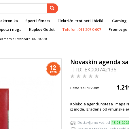
lektronika
Sport i fitness
Električni trotineti i bicikli
Gaming
epota i nega
Kupkov Outlet
Telefon: 011 207 0 607
Promocije
izmom a5 standard 102.607.20
Novaskin agenda sa
ID:
EK000742136
1.21
Cena sa PDV-om
Kolekcija agendi, notesa i mapa 
iz mode. Izrađena od vrhunske eko
Dostavljamo već od
13.08.202