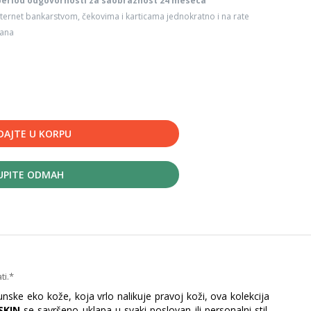
period odgovornosti za saobraznost 24 meseca
ternet bankarstvom, čekovima i karticama jednokratno i na rate
dana
DAJTE U KORPU
UPITE ODMAH
ti.*
nske eko kože, koja vrlo nalikuje pravoj koži, ova kolekcija
SKIN
se savršeno uklapa u svaki poslovan ili personalni stil.