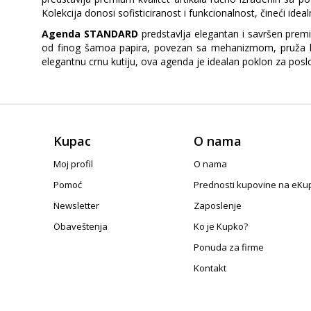
Kolekcija donosi sofisticiranost i funkcionalnost, čineći ideal
Agenda STANDARD
predstavlja elegantan i savršen premi
od finog šamoa papira, povezan sa mehanizmom, pruža kv
elegantnu crnu kutiju, ova agenda je idealan poklon za poslo
Kupac
O nama
Moj profil
O nama
Pomoć
Prednosti kupovine na eKu
Newsletter
Zaposlenje
Obaveštenja
Ko je Kupko?
Ponuda za firme
Kontakt