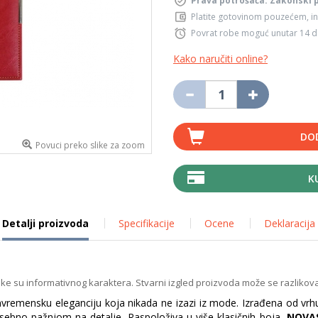
Prava potrošača: Zakonski 
Platite gotovinom pouzećem, in
Povrat robe moguć unutar 14 
Kako naručiti online?
DO
Povuci preko slike za zoom
K
Detalji proizvoda
Specifikacije
Ocene
Deklaracija
ike su informativnog karaktera. Stvarni izgled proizvoda može se razlikova
nvremensku eleganciju koja nikada ne izazi iz mode. Izrađena od vrhu
osebno pažnjom na detalje. Raspoloživa u više klasičnih boja,
NOVA