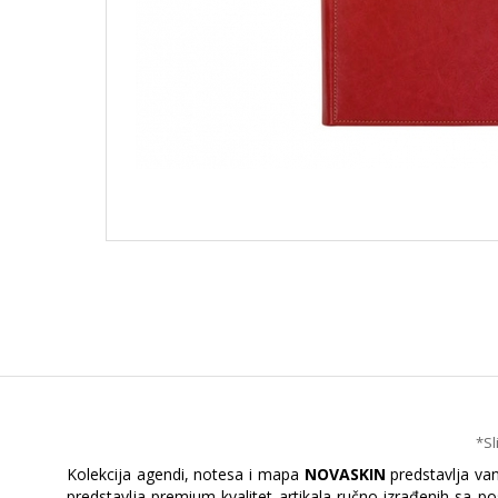
*Sl
Kolekcija agendi, notesa i mapa
NOVASKIN
predstavlja va
predstavlja premium kvalitet artikala ručno izrađenih sa p