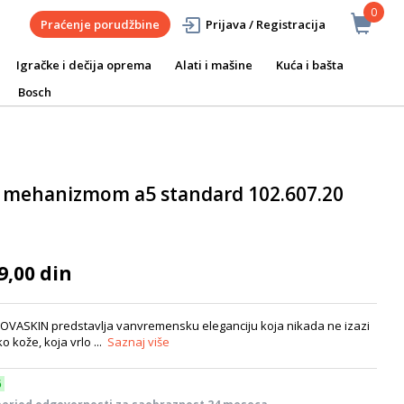
0
Praćenje porudžbine
Prijava / Registracija
Igračke i dečija oprema
Alati i mašine
Kuća i bašta
Bosch
 mehanizmom a5 standard 102.607.20
9,00 din
NOVASKIN predstavlja vanvremensku eleganciju koja nikada ne izazi
 kože, koja vrlo ...
Saznaj više
6