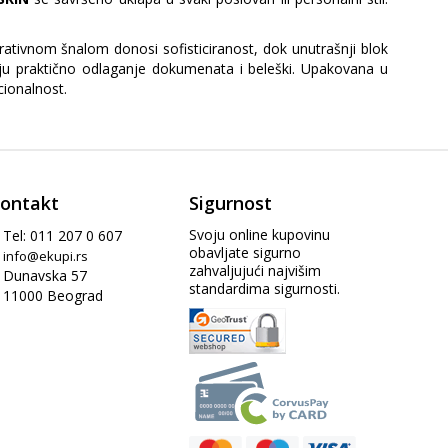
rativnom šnalom donosi sofisticiranost, dok unutrašnji blok
u praktično odlaganje dokumenata i beleški. Upakovana u
cionalnost.
ontakt
Sigurnost
Svoju online kupovinu
Tel: 011 207 0 607
obavljate sigurno
info@ekupi.rs
zahvaljujući najvišim
Dunavska 57
standardima sigurnosti.
11000 Beograd