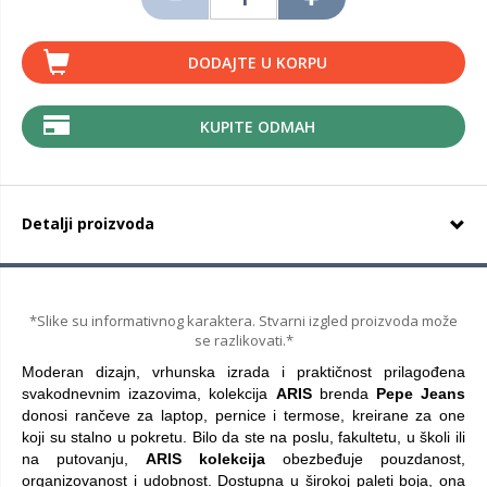
DODAJTE U KORPU
KUPITE ODMAH
Detalji proizvoda
*Slike su informativnog karaktera. Stvarni izgled proizvoda može
se razlikovati.*
Moderan dizajn, vrhunska izrada i praktičnost prilagođena
svakodnevnim izazovima, kolekcija
ARIS
brenda
Pepe Jeans
donosi rančeve za laptop, pernice i termose, kreirane za one
koji su stalno u pokretu.
Bilo da ste na poslu, fakultetu, u školi ili
na putovanju,
ARIS kolekcija
obezbeđuje pouzdanost,
organizovanost i udobnost. Dostupna u širokoj paleti boja, ona