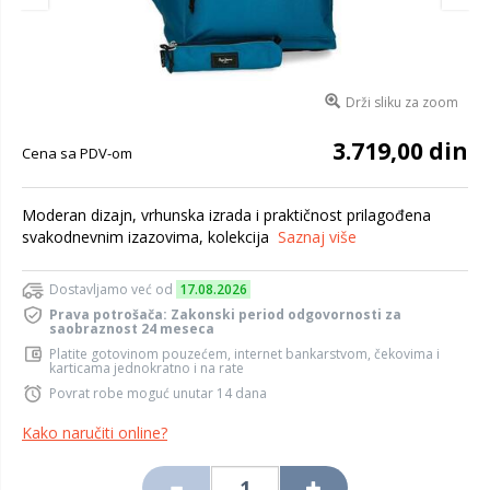
Drži sliku za zoom
3.719,00 din
Cena sa PDV-om
Moderan dizajn, vrhunska izrada i praktičnost prilagođena
svakodnevnim izazovima, kolekcija
Saznaj više
Dostavljamo već od
17.08.2026
Prava potrošača: Zakonski period odgovornosti za
saobraznost 24 meseca
Platite gotovinom pouzećem, internet bankarstvom, čekovima i
karticama jednokratno i na rate
Povrat robe moguć unutar 14 dana
Kako naručiti online?