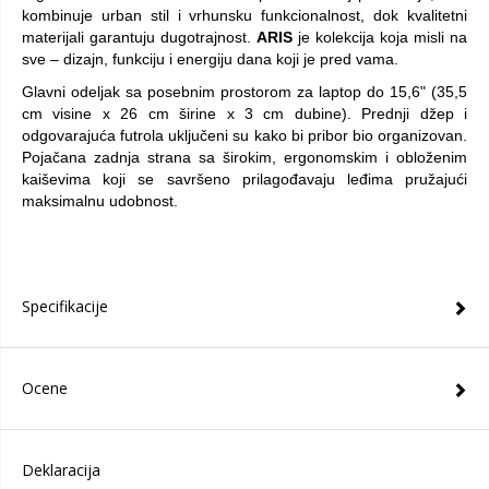
kombinuje urban stil i vrhunsku funkcionalnost, dok kvalitetni
materijali garantuju dugotrajnost.
ARIS
je kolekcija koja misli na
sve – dizajn, funkciju i energiju dana koji je pred vama.
Glavni odeljak sa posebnim prostorom za laptop do 15,6" (35,5
cm visine x 26 cm širine x 3 cm dubine). Prednji džep i
odgovarajuća futrola uključeni su kako bi pribor bio organizovan.
Pojačana zadnja strana sa širokim, ergonomskim i obloženim
kaiševima koji se savršeno prilagođavaju leđima pružajući
maksimalnu udobnost.
Specifikacije
Ocene
Deklaracija