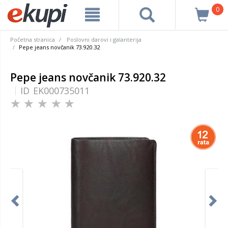
0
Početna stranica
Poslovni darovi i galanterija
Pepe jeans novčanik 73.920.32
Pepe jeans novčanik 73.920.32
ID
EK000735011