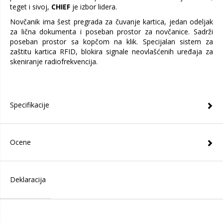
teget i sivoj,
CHIEF
je izbor lidera.
Novčanik ima šest pregrada za čuvanje kartica, jedan odeljak
za lična dokumenta i poseban prostor za novčanice. Sadrži
poseban prostor sa kopčom na klik. Specijalan sistem za
zaštitu kartica RFID, blokira signale neovlašćenih uređaja za
skeniranje radiofrekvencija.
Specifikacije
Ocene
Deklaracija