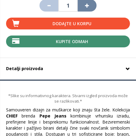
DODAJTE U KORPU
KUPITE ODMAH
Detalji proizvoda
*Slike su informativnog karaktera. Stvarni izgled proizvoda može
se razlikovati.*
Samouveren dizajn za muškarce koji znaju šta žele. Kolekcija
CHIEF
brenda
Pepe Jeans
kombinuje vrhunsku izradu,
prefinjene linije i besprekornu funkcionalnost. Bezvremenski
karakter i pažljivo birani detalji čine svaki novčanik simbolom
poudanosti i stila. Dostupan u tri sofisticirane boje: braon,