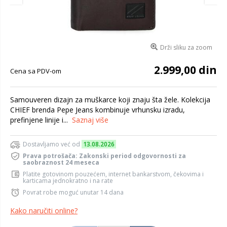
Drži sliku za zoom
2.999,00 din
Cena sa PDV-om
Samouveren dizajn za muškarce koji znaju šta žele. Kolekcija
CHIEF brenda Pepe Jeans kombinuje vrhunsku izradu,
prefinjene linije i...
Saznaj više
Dostavljamo već od
13.08.2026
Prava potrošača: Zakonski period odgovornosti za
saobraznost 24 meseca
Platite gotovinom pouzećem, internet bankarstvom, čekovima i
karticama jednokratno i na rate
Povrat robe moguć unutar 14 dana
Kako naručiti online?