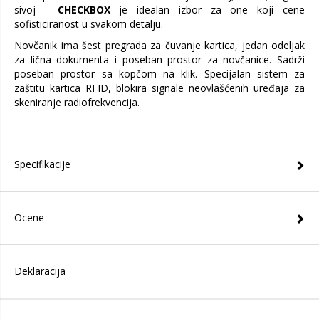
sivoj -
CHECKBOX
je idealan izbor za one koji cene
sofisticiranost u svakom detalju.
Novčanik ima šest pregrada za čuvanje kartica, jedan odeljak
za lična dokumenta i poseban prostor za novčanice. Sadrži
poseban prostor sa kopčom na klik. Specijalan sistem za
zaštitu kartica RFID, blokira signale neovlašćenih uređaja za
skeniranje radiofrekvencija.
Specifikacije
Ocene
Deklaracija