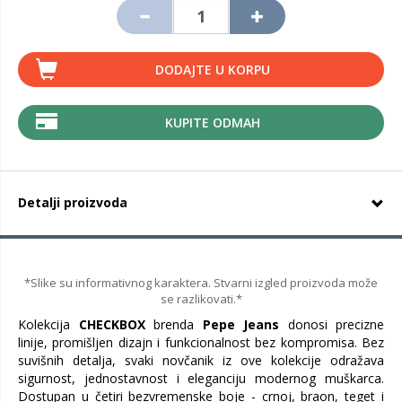
DODAJTE U KORPU
KUPITE ODMAH
Detalji proizvoda
*Slike su informativnog karaktera. Stvarni izgled proizvoda može
se razlikovati.*
Kolekcija
CHECKBOX
brenda
Pepe Jeans
donosi precizne
linije, promišljen dizajn i funkcionalnost bez kompromisa. Bez
suvišnih detalja, svaki novčanik iz ove kolekcije odražava
sigurnost, jednostavnost i eleganciju modernog muškarca.
Dostupan u četiri bezvremenske boje - crnoj, braon, teget i