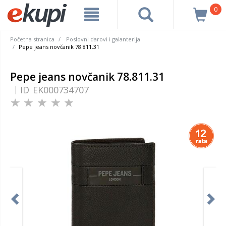
0
Početna stranica
Poslovni darovi i galanterija
Pepe jeans novčanik 78.811.31
Pepe jeans novčanik 78.811.31
ID
EK000734707