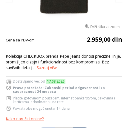
Drži sliku za zoom
2.959,00 din
Cena sa PDV-om
Kolekcija CHECKBOX brenda Pepe Jeans donosi precizne linije,
promišljen dizajn i funkcionalnost bez kompromisa. Bez
suvišnih detalj...
Saznaj više
Dostavljamo već od
17.08.2026
Prava potrošača: Zakonski period odgovornosti za
saobraznost 24 meseca
Platite gotovinom pouzećem, internet bankarstvom, čekovima i
karticama jednokratno i na rate
Povrat robe moguć unutar 14 dana
Kako naručiti online?