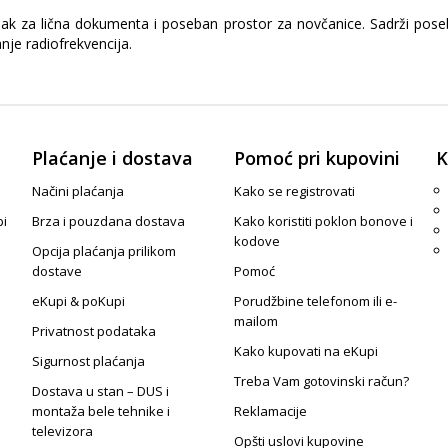
jak za lična dokumenta i poseban prostor za novčanice. Sadrži poseb
nje radiofrekvencija.
Plaćanje i dostava
Pomoć pri kupovini
K
Načini plaćanja
Kako se registrovati
pi
Brza i pouzdana dostava
Kako koristiti poklon bonove i
kodove
Opcija plaćanja prilikom
dostave
Pomoć
eKupi & poKupi
Porudžbine telefonom ili e-
mailom
Privatnost podataka
Kako kupovati na eKupi
Sigurnost plaćanja
Treba Vam gotovinski račun?
Dostava u stan – DUS i
montaža bele tehnike i
Reklamacije
televizora
Opšti uslovi kupovine