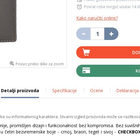
Povrat robe moguć unutar 14 
Kako naručiti online?
DO
Povuci preko slike za zoom
K
Detalji proizvoda
Specifikacije
Ocene
Deklaracija
ike su informativnog karaktera. Stvarni izgled proizvoda može se razlikova
inije, promišljen dizajn i funkcionalnost bez kompromisa. Bez suvišnih
četiri bezvremenske boje - crnoj, braon, teget i sivoj -
CHECKBO