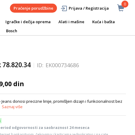
0
Praćenje porudžbine
Prijava / Registracija
Igračke i dečija oprema
Alati i mašine
Kuća i bašta
Bosch
 78.820.34
ID:
EK000734686
9,00 din
ans donosi precizne linije, promišljen dizajn i funkcionalnost bez
.
Saznaj više
6
period odgovornosti za saobraznost 24 meseca
ternet bankarstvom, čekovima i karticama jednokratno i na rate