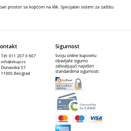
an prostor sa kopčom na klik. Specijalan sistem za zaštitu
ontakt
Sigurnost
Svoju online kupovinu
Tel: 011 207 0 607
obavljate sigurno
info@ekupi.rs
zahvaljujući najvišim
Dunavska 57
standardima sigurnosti.
11000 Beograd