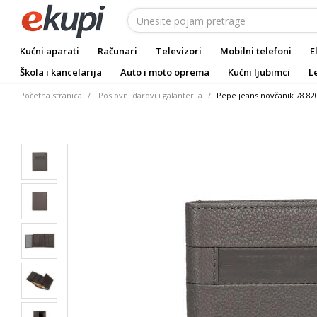
Kućni aparati
Računari
Televizori
Mobilni telefoni
E
Škola i kancelarija
Auto i moto oprema
Kućni ljubimci
L
Početna stranica
Poslovni darovi i galanterija
Pepe jeans novčanik 78.82