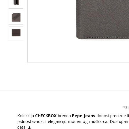
*Sl
Kolekcija
CHECKBOX
brenda
Pepe Jeans
donosi precizne l
jednostavnost i eleganciju modernog muškarca. Dostupan u 
detalju.