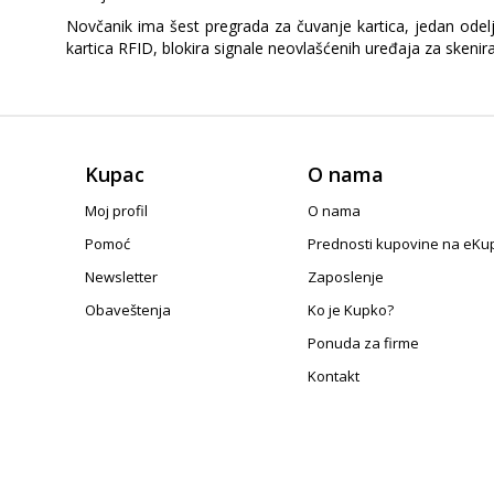
Novčanik ima šest pregrada za čuvanje kartica, jedan odel
kartica RFID, blokira signale neovlašćenih uređaja za skenira
Kupac
O nama
Moj profil
O nama
Pomoć
Prednosti kupovine na eKu
Newsletter
Zaposlenje
Obaveštenja
Ko je Kupko?
Ponuda za firme
Kontakt