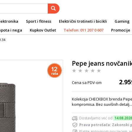
lektronika
Sport i fitness
Električni trotineti i bicikli
Gaming
epota i nega
Kupkov Outlet
Telefon: 011 207 0 607
Promocije
0.34
Pepe jeans novčanik
2.95
Cena sa PDV-om
Kolekcija CHECKBOX brenda Pepe Je
kompromisa. Bez suvišnih detalj..
Dostavljamo već od
14.08.202
Prava potrošača: Zakonski 
Platite gotovinom pouzećem, in