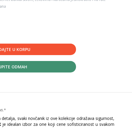
dana
DAJTE U KORPU
UPITE ODMAH
ti.*
 detalja, svaki novčanik iz ove kolekcije odražava sigurnost,
X
je idealan izbor za one koji cene sofisticiranost u svakom