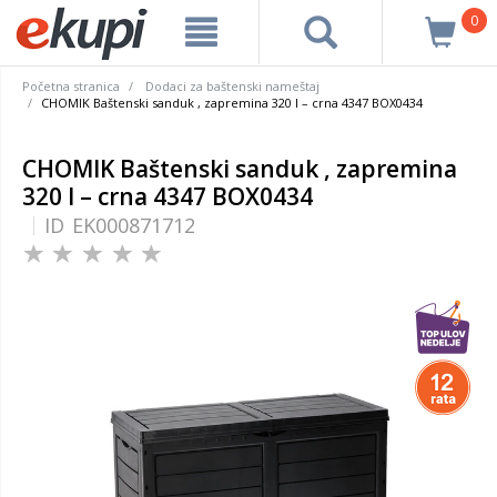
0
Početna stranica
Dodaci za baštenski nameštaj
CHOMIK Baštenski sanduk , zapremina 320 l – crna 4347 BOX0434
CHOMIK Baštenski sanduk , zapremina
320 l – crna 4347 BOX0434
ID
EK000871712