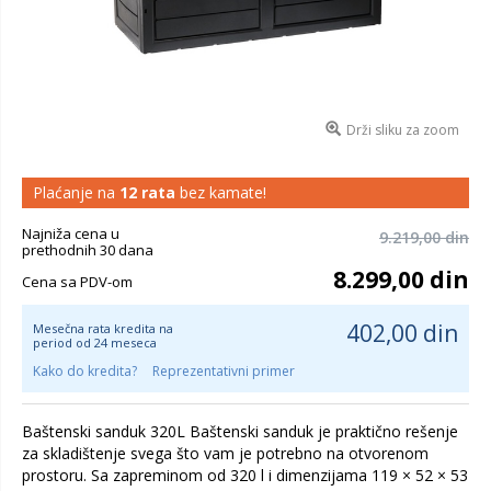
Drži sliku za zoom
Plaćanje na
12 rata
bez kamate!
Najniža cena u
9.219,00 din
prethodnih 30 dana
8.299,00 din
Cena sa PDV-om
402,00 din
Mesečna rata kredita na
period od 24 meseca
Kako do kredita?
Reprezentativni primer
Baštenski sanduk 320L Baštenski sanduk je praktično rešenje
za skladištenje svega što vam je potrebno na otvorenom
prostoru. Sa zapreminom od 320 l i dimenzijama 119 × 52 × 53