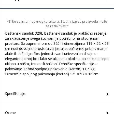
*Slike su informativnog karaktera. Stvarni izgled proizvoda može
se razlikovati.*
Baštenski sanduk 320L Baštenski sanduk je praktično rešenje
za skladištenje svega što vam je potrebno na otvorenom
prostoru. Sa zapreminom od 320 l i dimenzijama 119 × 52 × 53
cm nudi dovoljno prostora za jastuke, baštenski pribor, manje
alate ili dečje igračke. Jednostavan i univerzalan dizajn u
elegantnoj crnoj boji lako se uklapa u okolinu, pa se kutija lepo
uklapa u baštu, terasu ili balkon. Tehničke specifikacije –
pakovanje Težina spoljnog pakovanja (karton) 11,6 kg
Dimenzije spoljnog pakovanja (karton) 121 × 57 × 16 cm
Specifikacije
Ocene