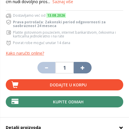
cm nudi dovoljno pros...
Saznaj više
Dostavljamo već od
13.08.2026
Prava potrošača: Zakonski period odgovornosti za
saobraznost 24 meseca
Platite gotovinom pouzećem, internet bankarstvom, čekovima i
karticama jednokratno i na rate
Povrat robe moguć unutar 14 dana
Kako naručiti online?
DODAJTE U KORPU
KUPITE ODMAH
Detalji proizvoda