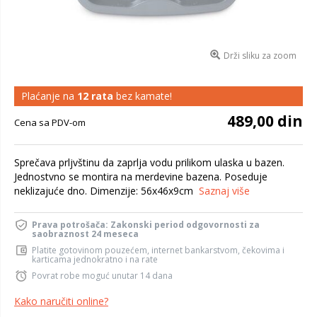
Drži sliku za zoom
Plaćanje na
12 rata
bez kamate!
489,00 din
Cena sa PDV-om
Sprečava prljvštinu da zaprlja vodu prilikom ulaska u bazen.
Jednostvno se montira na merdevine bazena. Poseduje
neklizajuće dno. Dimenzije: 56x46x9cm
Saznaj više
Prava potrošača: Zakonski period odgovornosti za
saobraznost 24 meseca
Platite gotovinom pouzećem, internet bankarstvom, čekovima i
karticama jednokratno i na rate
Povrat robe moguć unutar 14 dana
Kako naručiti online?