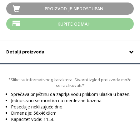
PROIZVOD JE NEDOSTUPAN
KUPITE ODMAH
Detalji proizvoda
*Slike su informativnog karaktera. Stvarni izgled proizvoda može
se razlikovati.*
Sprečava prljvštinu da zaprlja vodu prilikom ulaska u bazen.
Jednostvno se montira na merdevine bazena.
Poseduje neklizajuće dno.
Dimenzije: 56x46x9cm
Kapacitet vode: 11.5L