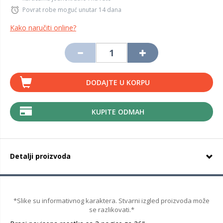
Povrat robe moguć unutar 14 dana
Kako naručiti online?
DODAJTE U KORPU
KUPITE ODMAH
Detalji proizvoda
*Slike su informativnog karaktera. Stvarni izgled proizvoda može
se razlikovati.*