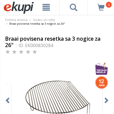
0
Početna stranica
Dodaci za roštilj
Braai povisena resetka sa 3 nogice za 26"
Braai povisena resetka sa 3 nogice za
26"
ID
EK000830284