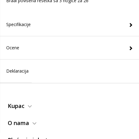
Braai povisena resetka sa 3 nogice za 26"
Specifikacije
Ocene
Deklaracija
Kupac
O nama