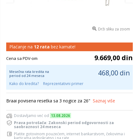
Drži sliku za zoom
Plaćanje na
12 rata
bez kamate!
9.669,00 din
Cena sa PDV-om
468,00 din
Mesečna rata kredita na
period od 24 meseca
Kako do kredita?
Reprezentativni primer
Braai povisena resetka sa 3 nogice za 26"
Saznaj više
Dostavljamo već od
13.08.2026
Prava potrošača: Zakonski period odgovornosti za
saobraznost 24 meseca
Platite gotovinom pouzećem, internet bankarstvom, čekovima i
karticama jednokratno i na rate