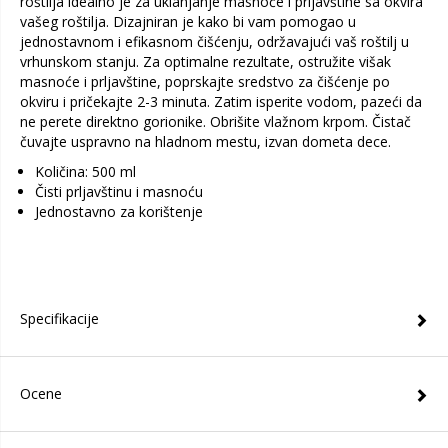
roštilja idealno je za uklanjanje masnoće i prljavštine sa okvira
vašeg roštilja. Dizajniran je kako bi vam pomogao u
jednostavnom i efikasnom čišćenju, održavajući vaš roštilj u
vrhunskom stanju. Za optimalne rezultate, ostružite višak
masnoće i prljavštine, poprskajte sredstvo za čišćenje po
okviru i pričekajte 2-3 minuta. Zatim isperite vodom, pazeći da
ne perete direktno gorionike. Obrišite vlažnom krpom. Čistač
čuvajte uspravno na hladnom mestu, izvan dometa dece.
Količina: 500 ml
Čisti prljavštinu i masnoću
Jednostavno za korištenje
Specifikacije
Ocene