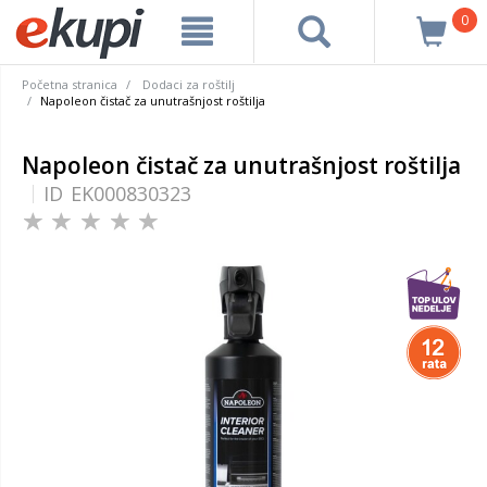
0
Početna stranica
Dodaci za roštilj
Napoleon čistač za unutrašnjost roštilja
Napoleon čistač za unutrašnjost roštilja
ID
EK000830323