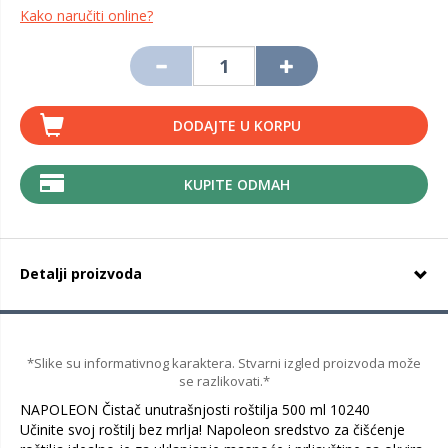
Kako naručiti online?
DODAJTE U KORPU
KUPITE ODMAH
Detalji proizvoda
*Slike su informativnog karaktera. Stvarni izgled proizvoda može
se razlikovati.*
NAPOLEON Čistač unutrašnjosti roštilja 500 ml 10240
Učinite svoj roštilj bez mrlja! Napoleon sredstvo za čišćenje