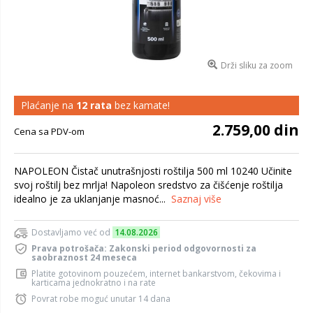
Drži sliku za zoom
Plaćanje na
12 rata
bez kamate!
2.759,00 din
Cena sa PDV-om
NAPOLEON Čistač unutrašnjosti roštilja 500 ml 10240 Učinite
svoj roštilj bez mrlja! Napoleon sredstvo za čišćenje roštilja
idealno je za uklanjanje masnoć...
Saznaj više
Dostavljamo već od
14.08.2026
Prava potrošača: Zakonski period odgovornosti za
saobraznost 24 meseca
Platite gotovinom pouzećem, internet bankarstvom, čekovima i
karticama jednokratno i na rate
Povrat robe moguć unutar 14 dana