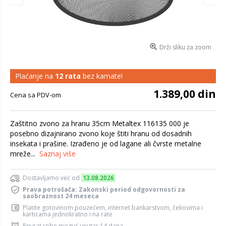
Drži sliku za zoom
Plaćanje na
12 rata
bez kamate!
1.389,00 din
Cena sa PDV-om
Zaštitno zvono za hranu 35cm Metaltex 116135 000 je
posebno dizajnirano zvono koje štiti hranu od dosadnih
insekata i prašine. Izrađeno je od lagane ali čvrste metalne
mreže...
Saznaj više
Dostavljamo već od
13.08.2026
Prava potrošača: Zakonski period odgovornosti za
saobraznost 24 meseca
Platite gotovinom pouzećem, internet bankarstvom, čekovima i
karticama jednokratno i na rate
Povrat robe moguć unutar 14 dana