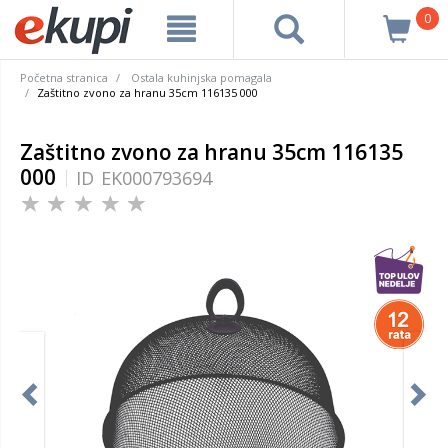
0
Početna stranica
Ostala kuhinjska pomagala
Zaštitno zvono za hranu 35cm 116135 000
Zaštitno zvono za hranu 35cm 116135
000
ID
EK000793694