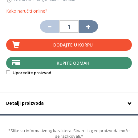
Kako naručiti online?
DODAJTE U KORPU
KUPITE ODMAH
Uporedite proizvod
Detalji proizvoda
*Slike su informativnog karaktera. Stvarni izgled proizvoda može
se razlikovati.*