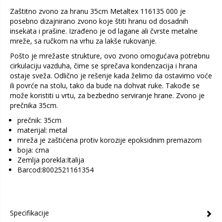
Zaštitno zvono za hranu 35cm Metaltex 116135 000 je
posebno dizajnirano zvono koje štiti hranu od dosadnih
insekata i prašine. Izrađeno je od lagane ali čvrste metalne
mreže, sa ručkom na vrhu za lakše rukovanje.
Pošto je mrežaste strukture, ovo zvono omogućava potrebnu
cirkulaciju vazduha, čime se sprečava kondenzacija i hrana
ostaje sveža. Odlično je rešenje kada želimo da ostavimo voće
ili povrće na stolu, tako da bude na dohvat ruke. Takođe se
može koristiti u vrtu, za bezbedno serviranje hrane. Zvono je
prečnika 35cm.
prečnik: 35cm
materijal: metal
mreža je zaštićena protiv korozije epoksidnim premazom
boja: crna
Zemlja porekla:Italija
Barcod:8002521161354
Specifikacije