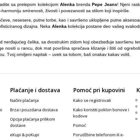
kladite sa prelepom kolekcijom
Alenka
brenda
Pepe Jeans
! Njeni rask
rmoniju smirenosti, živosti i povezanosti sa stilom koji inspiriše.
rančeve, nesesere, putne torbe, kao i savršeno uklopljene putne aksesoa
ofisticiranog dizajna. Neka
Alenka
kolekcija postane deo vašeg svakodne
 od nerđajućeg čelika, sa dvostrukim zidom koji obezbeđuje savršenu ter
e nositi u rancu, dok mat površina sprečava klizanje i štiti od ogreb
bu. Tvoj omiljeni napitak – uvek sa tobom, baš onakav kakav voliš.
Plaćanje i dostava
Pomoć pri kupovini
K
Načini plaćanja
Kako se registrovati
pi
Brza i pouzdana dostava
Kako koristiti poklon bonove i
kodove
Opcija plaćanja prilikom
dostave
Pomoć
eKupi & poKupi
Porudžbine telefonom ili e-