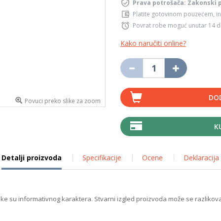
Prava potrošača: Zakonski 
Platite gotovinom pouzećem, in
Povrat robe moguć unutar 14 
Kako naručiti online?
DO
Povuci preko slike za zoom
K
Detalji proizvoda
Specifikacije
Ocene
Deklaracija
ike su informativnog karaktera. Stvarni izgled proizvoda može se razlikova