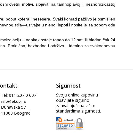
ošni cvetni motivi, slojeviti na tamnoplavoj ili nežnoružičastoj
re, poput kofera i nesesera. Svaki komad pažljivo je osmišljen
vnog stila—uživajte u njenoj lepoti i nosite je sa sobom gde
moizolaciju – napitak ostaje topao do 12 sati ili hladan čak 24
otina. Praktična, bezbedna i održiva – idealna za svakodnevnu
ontakt
Sigurnost
Svoju online kupovinu
Tel: 011 207 0 607
obavljate sigurno
info@ekupi.rs
zahvaljujući najvišim
Dunavska 57
standardima sigurnosti.
11000 Beograd