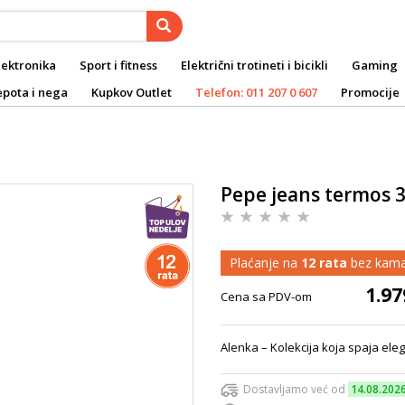
lektronika
Sport i fitness
Električni trotineti i bicikli
Gaming
epota i nega
Kupkov Outlet
Telefon: 011 207 0 607
Promocije
Pepe jeans termos 3
Plaćanje na
12 rata
bez kama
1.97
Cena sa PDV-om
Alenka – Kolekcija koja spaja eleg
Dostavljamo već od
14.08.202