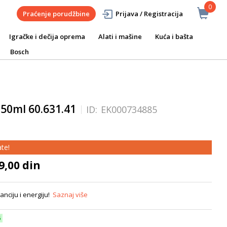
0
Praćenje porudžbine
Prijava / Registracija
Igračke i dečija oprema
Alati i mašine
Kuća i bašta
Bosch
50ml 60.631.41
ID:
EK000734885
te!
9,00 din
anciju i energiju!
Saznaj više
6