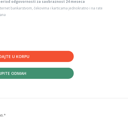
period odgovornosti za saobraznost 24 meseca
ternet bankarstvom, čekovima i karticama jednokratno i na rate
dana
DAJTE U KORPU
UPITE ODMAH
ti.*