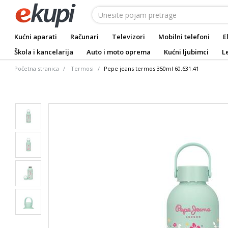
Kućni aparati
Računari
Televizori
Mobilni telefoni
E
Škola i kancelarija
Auto i moto oprema
Kućni ljubimci
L
Početna stranica
Termosi
Pepe jeans termos 350ml 60.631.41