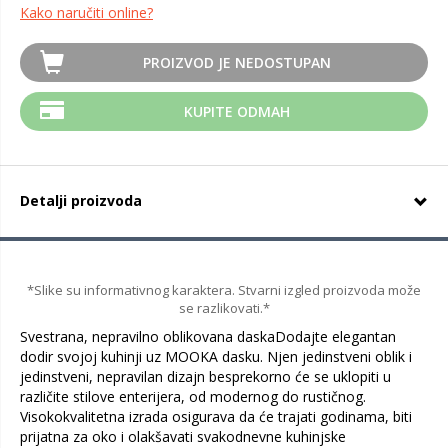
Kako naručiti online?
PROIZVOD JE NEDOSTUPAN
KUPITE ODMAH
Detalji proizvoda
*Slike su informativnog karaktera. Stvarni izgled proizvoda može
se razlikovati.*
Svestrana, nepravilno oblikovana daskaDodajte elegantan
dodir svojoj kuhinji uz MOOKA dasku. Njen jedinstveni oblik i
jedinstveni, nepravilan dizajn besprekorno će se uklopiti u
različite stilove enterijera, od modernog do rustičnog.
Visokokvalitetna izrada osigurava da će trajati godinama, biti
prijatna za oko i olakšavati svakodnevne kuhinjske