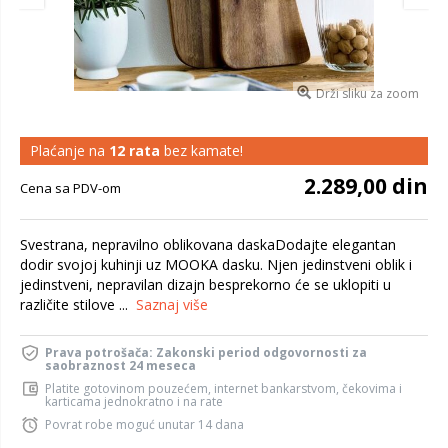
Drži sliku za zoom
Plaćanje na
12 rata
bez kamate!
2.289,00 din
Cena sa PDV-om
Svestrana, nepravilno oblikovana daskaDodajte elegantan
dodir svojoj kuhinji uz MOOKA dasku. Njen jedinstveni oblik i
jedinstveni, nepravilan dizajn besprekorno će se uklopiti u
različite stilove ...
Saznaj više
Prava potrošača: Zakonski period odgovornosti za
saobraznost 24 meseca
Platite gotovinom pouzećem, internet bankarstvom, čekovima i
karticama jednokratno i na rate
Povrat robe moguć unutar 14 dana