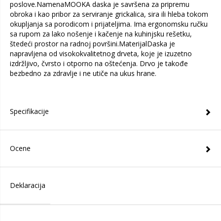
poslove.NamenaMOOKA daska je savršena za pripremu
obroka i kao pribor za serviranje grickalica, sira ili hleba tokom
okupljanja sa porodicom i prijateljima. Ima ergonomsku ručku
sa rupom za lako nošenje i kačenje na kuhinjsku rešetku,
štedeći prostor na radnoj površini.MaterijalDaska je
napravljena od visokokvalitetnog drveta, koje je izuzetno
izdržljivo, čvrsto i otporno na oštećenja. Drvo je takođe
bezbedno za zdravlje i ne utiče na ukus hrane.
Specifikacije
Ocene
Deklaracija