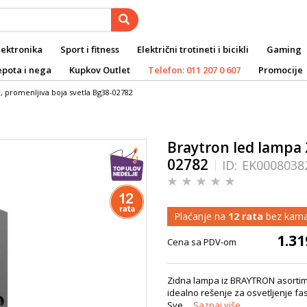
lektronika
Sport i fitness
Električni trotineti i bicikli
Gaming
epota i nega
Kupkov Outlet
Telefon: 011 207 0 607
Promocije
, promenljiva boja svetla Bg38-02782
Braytron led lampa 
02782
ID:
EK0008038
Plaćanje na
12 rata
bez kama
1.31
Cena sa PDV-om
Zidna lampa iz BRAYTRON asortima
idealno rešenje za osvetljenje fa
Sve...
Saznaj više