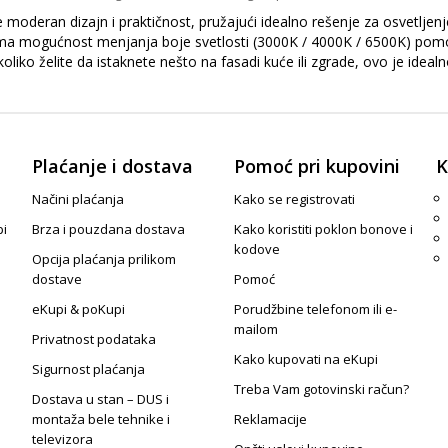
eran dizajn i praktičnost, pružajući idealno rešenje za osvetljenje 
 Ima mogućnost menjanja boje svetlosti (3000K / 4000K / 6500K) pomo
liko želite da istaknete nešto na fasadi kuće ili zgrade, ovo je ideal
Plaćanje i dostava
Pomoć pri kupovini
K
Načini plaćanja
Kako se registrovati
pi
Brza i pouzdana dostava
Kako koristiti poklon bonove i
kodove
Opcija plaćanja prilikom
dostave
Pomoć
eKupi & poKupi
Porudžbine telefonom ili e-
mailom
Privatnost podataka
Kako kupovati na eKupi
Sigurnost plaćanja
Treba Vam gotovinski račun?
Dostava u stan – DUS i
montaža bele tehnike i
Reklamacije
televizora