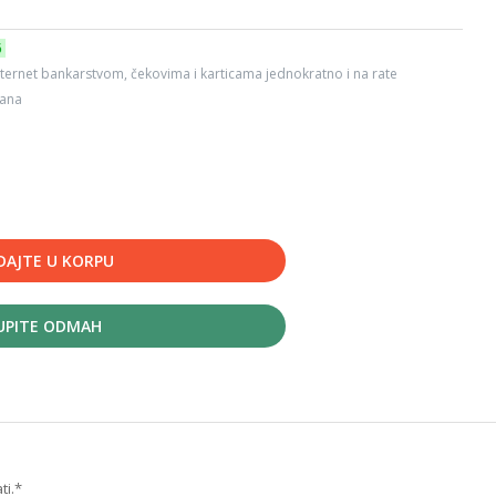
6
ternet bankarstvom, čekovima i karticama jednokratno i na rate
dana
DAJTE U KORPU
UPITE ODMAH
ti.*