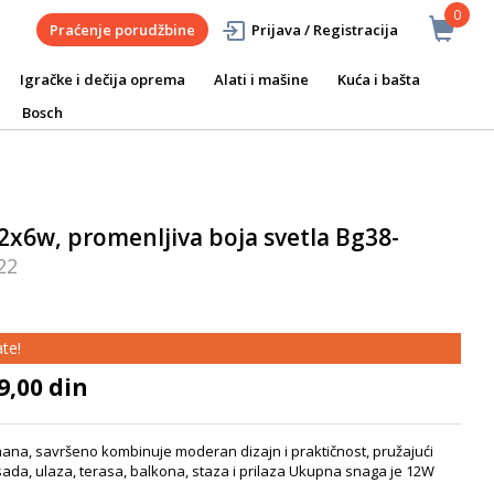
0
Praćenje porudžbine
Prijava / Registracija
Igračke i dečija oprema
Alati i mašine
Kuća i bašta
Bosch
2x6w, promenljiva boja svetla Bg38-
22
te!
9,00 din
na, savršeno kombinuje moderan dizajn i praktičnost, pružajući
sada, ulaza, terasa, balkona, staza i prilaza Ukupna snaga je 12W