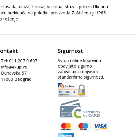
fasada, ulaza, terasa, balkona, staza i prilaza Ukupna
ću prekidača na poleđini proizvoda Zaštićena je IP65
no rešenje
ontakt
Sigurnost
Svoju online kupovinu
Tel: 011 207 0 607
obavljate sigurno
info@ekupi.rs
zahvaljujući najvišim
Dunavska 57
standardima sigurnosti.
11000 Beograd