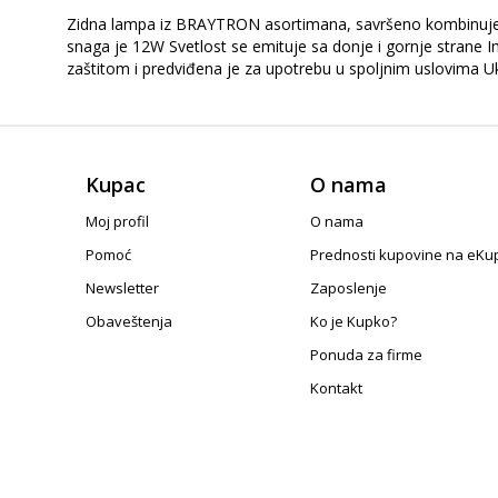
Zidna lampa iz BRAYTRON asortimana, savršeno kombinuje mod
snaga je 12W Svetlost se emituje sa donje i gornje strane
zaštitom i predviđena je za upotrebu u spoljnim uslovima Uko
Kupac
O nama
Moj profil
O nama
Pomoć
Prednosti kupovine na eKu
Newsletter
Zaposlenje
Obaveštenja
Ko je Kupko?
Ponuda za firme
Kontakt