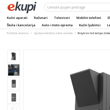
Kućni aparati
Računari
Televizori
Mobilni telefoni
E
Škola i kancelarija
Auto i moto oprema
Kućni ljubimci
L
Početna stranica
Spoljna klasična zidna rasveta
Braytron led lampa 2x6w