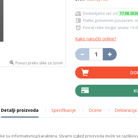
Dostavljamo već od
17.08.202
Platite gotovinom pouzećem, in
Povrat robe moguć unutar 14 
Kako naručiti online?
Povuci preko slike za zoom
DO
K
Detalji proizvoda
Specifikacije
Ocene
Deklaracija
ike su informativnog karaktera. Stvarni izgled proizvoda može se razlikova