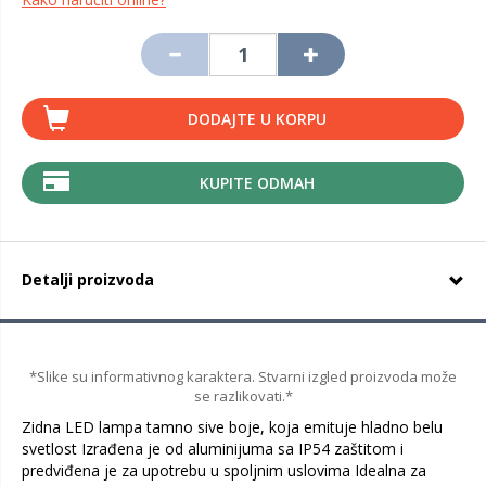
DODAJTE U KORPU
KUPITE ODMAH
Detalji proizvoda
*Slike su informativnog karaktera. Stvarni izgled proizvoda može
se razlikovati.*
Zidna LED lampa tamno sive boje, koja emituje hladno belu
svetlost Izrađena je od aluminijuma sa IP54 zaštitom i
predviđena je za upotrebu u spoljnim uslovima Idealna za