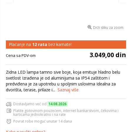
Drži sliku za zoom
Plaćanje na
12 rata
bez kamate!
3.049,00 din
Cena sa PDV-om
Zidna LED lampa tamno sive boje, koja emituje hladno belu
svetlost Izrađena je od aluminijuma sa IP54 zaštitom i
predviđena je za upotrebu u spoljnim uslovima Idealna za
dvorišta, terase, prilaze i...
Saznaj više
Dostavljamo već od
14.08.2026
Platite gotovinom pouzećem, internet bankarstvom, čekovima i
karticama jednokratno i na rate
Povrat robe moguć unutar 14 dana
Kako naručiti online?