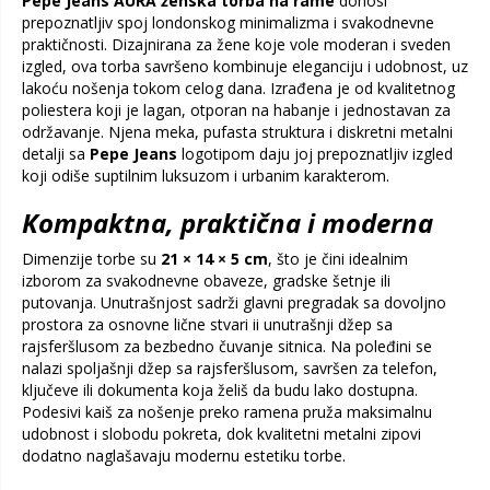
Pepe Jeans AURA ženska torba na rame
donosi
prepoznatljiv spoj londonskog minimalizma i svakodnevne
praktičnosti. Dizajnirana za žene koje vole moderan i sveden
izgled, ova torba savršeno kombinuje eleganciju i udobnost, uz
lakoću nošenja tokom celog dana. Izrađena je od kvalitetnog
poliestera koji je lagan, otporan na habanje i jednostavan za
održavanje. Njena meka, pufasta struktura i diskretni metalni
detalji sa
Pepe Jeans
logotipom daju joj prepoznatljiv izgled
koji odiše suptilnim luksuzom i urbanim karakterom.
Kompaktna, praktična i moderna
Dimenzije torbe su
21 × 14 × 5 cm
, što je čini idealnim
izborom za svakodnevne obaveze, gradske šetnje ili
putovanja. Unutrašnjost sadrži glavni pregradak sa dovoljno
prostora za osnovne lične stvari ii unutrašnji džep sa
rajsferšlusom za bezbedno čuvanje sitnica. Na poleđini se
nalazi spoljašnji džep sa rajsferšlusom, savršen za telefon,
ključeve ili dokumenta koja želiš da budu lako dostupna.
Podesivi kaiš za nošenje preko ramena pruža maksimalnu
udobnost i slobodu pokreta, dok kvalitetni metalni zipovi
dodatno naglašavaju modernu estetiku torbe.