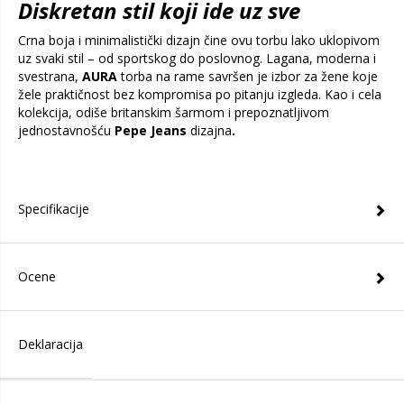
Diskretan stil koji ide uz sve
Crna boja i minimalistički dizajn čine ovu torbu lako uklopivom
uz svaki stil – od sportskog do poslovnog. Lagana, moderna i
svestrana,
AURA
torba na rame savršen je izbor za žene koje
žele praktičnost bez kompromisa po pitanju izgleda. Kao i cela
kolekcija, odiše britanskim šarmom i prepoznatljivom
jednostavnošću
Pepe Jeans
dizajna
.
Specifikacije
Ocene
Deklaracija