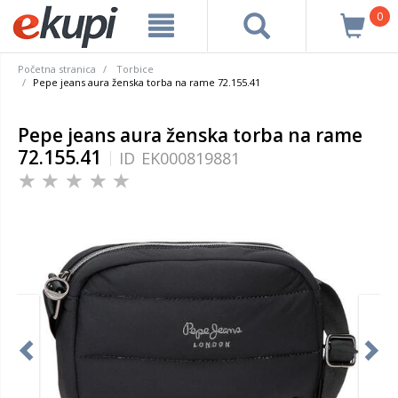
0
Početna stranica
Torbice
Pepe jeans aura ženska torba na rame 72.155.41
Pepe jeans aura ženska torba na rame
72.155.41
ID
EK000819881