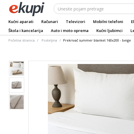
Kućni aparati
Računari
Televizori
Mobilni telefoni
E
Škola i kancelarija
Auto i moto oprema
Kućni ljubimci
L
Početna stranica
Posteljina
Prekrivač summer blanket 160x200 - beige