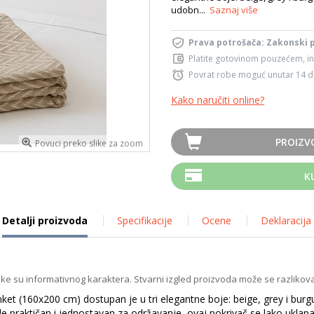
udobn...
Saznaj više
Prava potrošača: Zakonski 
Platite gotovinom pouzećem, in
Povrat robe moguć unutar 14 
Kako naručiti online?
PROIZV
Povuci preko slike za zoom
K
Detalji proizvoda
Specifikacije
Ocene
Deklaracija
ike su informativnog karaktera. Stvarni izgled proizvoda može se razlikova
ket (160x200 cm) dostupan je u tri elegantne boje: beige, grey i burg
praktičan i jednostavan za održavanje, ovaj pokrivač se lako uklapa u