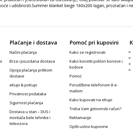
oće i udobnosti.Summer blanket beige 160x200 lagan, prozračan i neut
Plaćanje i dostava
Pomoć pri kupovini
K
Načini plaćanja
Kako se registrovati
pi
Brza i pouzdana dostava
Kako koristiti poklon bonove i
kodove
Opcija plaćanja prilikom
dostave
Pomoć
eKupi & poKupi
Porudžbine telefonom ili e-
mailom
Privatnost podataka
Kako kupovati na eKupi
Sigurnost plaćanja
Treba Vam gotovinski račun?
Dostava u stan – DUS i
montaža bele tehnike i
Reklamacije
televizora
Opšti uslovi kupovine