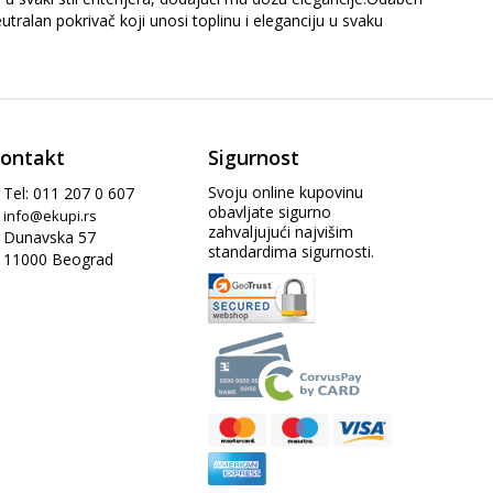
ralan pokrivač koji unosi toplinu i eleganciju u svaku
ontakt
Sigurnost
Svoju online kupovinu
Tel: 011 207 0 607
obavljate sigurno
info@ekupi.rs
zahvaljujući najvišim
Dunavska 57
standardima sigurnosti.
11000 Beograd