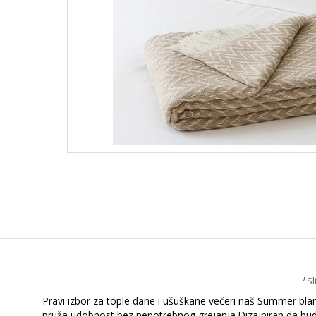
*Sl
Pravi izbor za tople dane i ušuškane večeri naš Summer blan
pruža udobnost bez nepotrebnog grejanja.Dizajniran da bude 