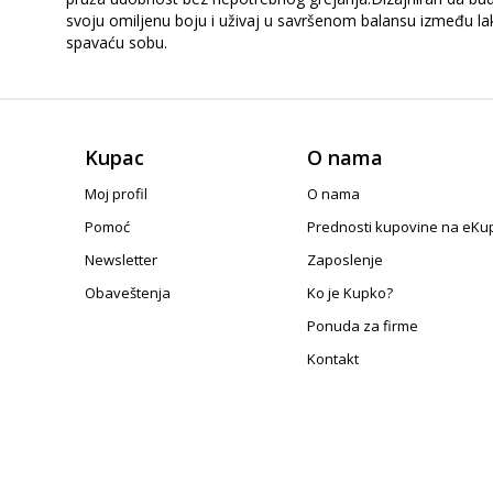
svoju omiljenu boju i uživaj u savršenom balansu između lak
spavaću sobu.
Kupac
O nama
Moj profil
O nama
Pomoć
Prednosti kupovine na eKu
Newsletter
Zaposlenje
Obaveštenja
Ko je Kupko?
Ponuda za firme
Kontakt