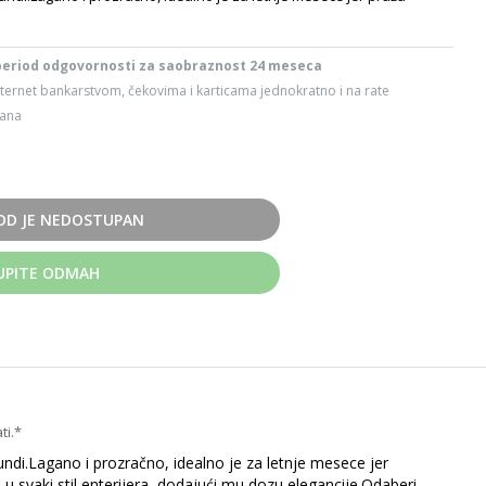
period odgovornosti za saobraznost 24 meseca
ternet bankarstvom, čekovima i karticama jednokratno i na rate
dana
OD JE NEDOSTUPAN
UPITE ODMAH
ti.*
undi.Lagano i prozračno, idealno je za letnje mesece jer
 svaki stil enterijera, dodajući mu dozu elegancije.Odaberi