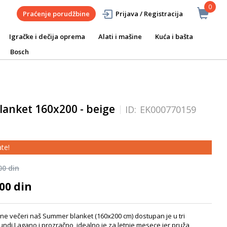
0
Praćenje porudžbine
Prijava / Registracija
Igračke i dečija oprema
Alati i mašine
Kuća i bašta
Bosch
lanket 160x200 - beige
ID:
EK000770159
te!
00 din
00 din
ane večeri naš Summer blanket (160x200 cm) dostupan je u tri
gundi.Lagano i prozračno, idealno je za letnje mesece jer pruža