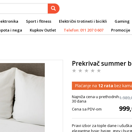
lektronika
Sport i fitness
Električni trotineti i bicikli
Gaming
epota i nega
Kupkov Outlet
Telefon: 011 207 0 607
Promocije
Prekrivač summer b
Plaćanje na
12 rata
bez kama
Najniža cena u prethodnih
1.989,
30 dana
999,
Cena sa PDV-om
Pravi izbor za tople dane i ušušk
elegantne boje: beige, grey i bur