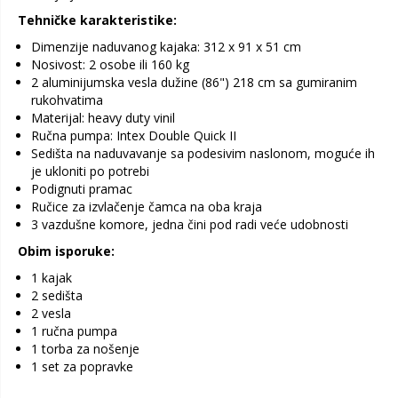
Tehničke karakteristike:
Dimenzije naduvanog kajaka: 312 x 91 x 51 cm
Nosivost: 2 osobe ili 160 kg
2 aluminijumska vesla dužine (86") 218 cm sa gumiranim
rukohvatima
Materijal: heavy duty vinil
Ručna pumpa: Intex Double Quick II
Sedišta na naduvavanje sa podesivim naslonom, moguće ih
je ukloniti po potrebi
Podignuti pramac
Ručice za izvlačenje čamca na oba kraja
3 vazdušne komore, jedna čini pod radi veće udobnosti
Obim isporuke:
1 kajak
2 sedišta
2 vesla
1 ručna pumpa
1 torba za nošenje
1 set za popravke