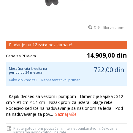
Drži sliku za zoom
Plaćanje na
12 rata
bez kamate!
14.909,00 din
Cena sa PDV-om
722,00 din
Mesečna rata kredita na
period od 24 meseca
Kako do kredita?
Reprezentativni primer
- Kajak dvosed sa veslom i pumpom - Dimenzije kajaka : 312
cm × 91 cm × 51 cm - Nizak profil za jezera i blage reke -
Podesivo sedište na naduvavanje sa naslonom za leđa - Pod
na naduvavanje za pov...
Saznaj više
Platite gotovinom pouzećem, internet bankarstvom, čekovima i
karticama jednokratno i na rate