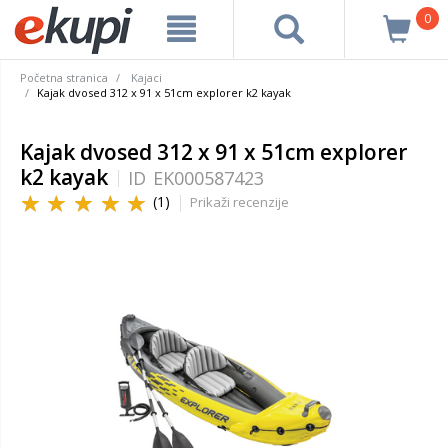
0
Početna stranica
Kajaci
Kajak dvosed 312 x 91 x 51cm explorer k2 kayak
Kajak dvosed 312 x 91 x 51cm explorer
k2 kayak
ID
EK000587423
(1)
Prikaži recenzije