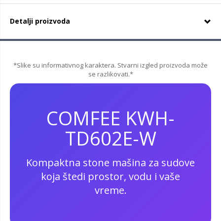
Detalji proizvoda
*Slike su informativnog karaktera. Stvarni izgled proizvoda može
se razlikovati.*
COMFEE KWH-
TD602E-W
Kompaktna stone mašina za sudove
koja štedi prostor, vodu i vaše
vreme.