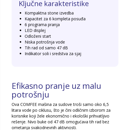
Ključne karakteristike
Kompaktna stone izvedba
Kapacitet za 6 kompleta posuđa
6 programa pranja
LED displej
Odloženi start
Niska potrošnja vode
Tih rad od samo 47 dB
Indikator soli i sredstva za sjaj
Efikasno pranje uz malu
potrošnju
Ova COMFEE mašina za sudove troši samo oko 6,5
litara vode po ciklusu, što je čini odličnim izborom za
korisnike koji žele ekonomično i ekološki prihvatljivo
rešenje. Nivo buke od 47 dB omogućava tih rad bez
ometanja svakodnevnih aktivnosti.