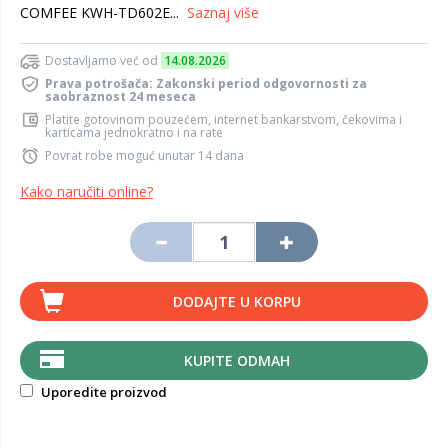
COMFEE KWH-TD602E...
Saznaj više
Dostavljamo već od
14.08.2026
Prava potrošača: Zakonski period odgovornosti za
saobraznost 24 meseca
Platite gotovinom pouzećem, internet bankarstvom, čekovima i
karticama jednokratno i na rate
Povrat robe moguć unutar 14 dana
Kako naručiti online?
DODAJTE U KORPU
KUPITE ODMAH
Uporedite proizvod