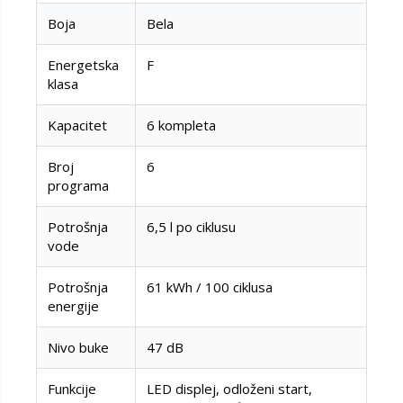
Boja
Bela
Energetska
F
klasa
Kapacitet
6 kompleta
Broj
6
programa
Potrošnja
6,5 l po ciklusu
vode
Potrošnja
61 kWh / 100 ciklusa
energije
Nivo buke
47 dB
Funkcije
LED displej, odloženi start,