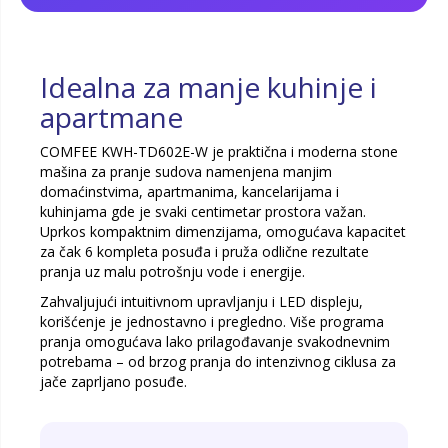
Idealna za manje kuhinje i
apartmane
COMFEE KWH-TD602E-W je praktična i moderna stone
mašina za pranje sudova namenjena manjim
domaćinstvima, apartmanima, kancelarijama i
kuhinjama gde je svaki centimetar prostora važan.
Uprkos kompaktnim dimenzijama, omogućava kapacitet
za čak 6 kompleta posuđa i pruža odlične rezultate
pranja uz malu potrošnju vode i energije.
Zahvaljujući intuitivnom upravljanju i LED displeju,
korišćenje je jednostavno i pregledno. Više programa
pranja omogućava lako prilagođavanje svakodnevnim
potrebama – od brzog pranja do intenzivnog ciklusa za
jače zaprljano posuđe.