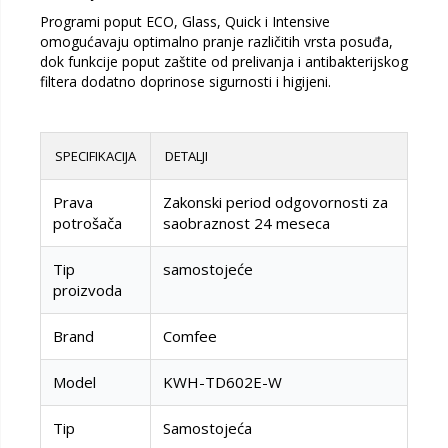
Programi poput ECO, Glass, Quick i Intensive
omogućavaju optimalno pranje različitih vrsta posuđa,
dok funkcije poput zaštite od prelivanja i antibakterijskog
filtera dodatno doprinose sigurnosti i higijeni.
SPECIFIKACIJA
DETALJI
Prava
Zakonski period odgovornosti za
potrošača
saobraznost 24 meseca
Tip
samostojeće
proizvoda
Brand
Comfee
Model
KWH-TD602E-W
Tip
Samostojeća