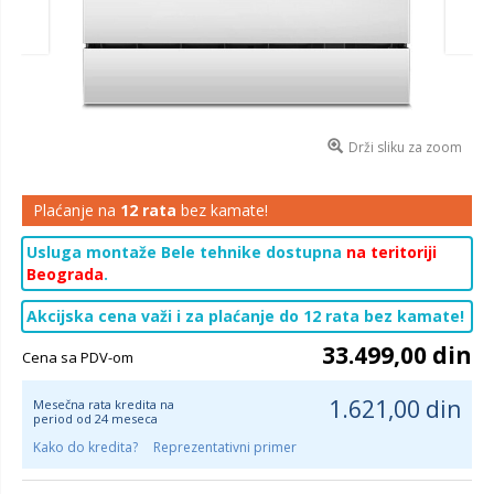
Drži sliku za zoom
Plaćanje na
12 rata
bez kamate!
Usluga montaže Bele tehnike dostupna
na teritoriji
Beograda
.
Akcijska cena važi i za plaćanje do 12 rata bez kamate!
33.499,00 din
Cena sa PDV-om
1.621,00 din
Mesečna rata kredita na
period od 24 meseca
Kako do kredita?
Reprezentativni primer