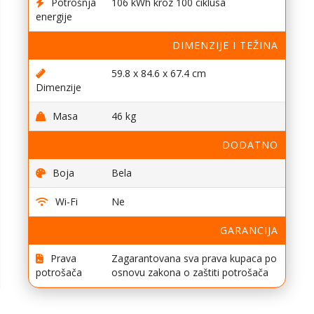
Potrošnja
106 kWh kroz 100 ciklusa
energije
DIMENZIJE I TEŽINA
59.8 x 84.6 x 67.4 cm
Dimenzije
Masa
46 kg
DODATNO
Boja
Bela
Wi-Fi
Ne
GARANCIJA
Prava
Zagarantovana sva prava kupaca po
potrošača
osnovu zakona o zaštiti potrošača