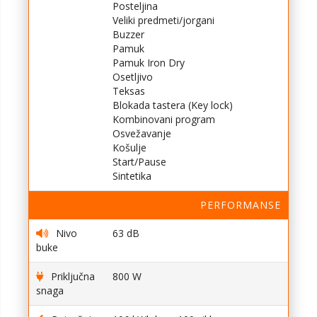
Posteljina
Veliki predmeti/jorgani
Buzzer
Pamuk
Pamuk Iron Dry
Osetljivo
Teksas
Blokada tastera (Key lock)
Kombinovani program
Osvežavanje
Košulje
Start/Pause
Sintetika
PERFORMANSE
Nivo
63 dB
buke
Priključna
800 W
snaga