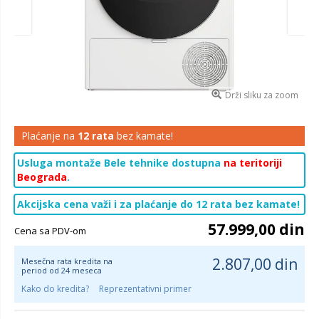
Drži sliku za zoom
Plaćanje na
12 rata
bez kamate!
Usluga montaže Bele tehnike dostupna
na teritoriji
Beograda
.
Akcijska cena važi i za plaćanje do 12 rata bez kamate!
57.999,00 din
Cena sa PDV-om
2.807,00 din
Mesečna rata kredita na
period od 24 meseca
Kako do kredita?
Reprezentativni primer