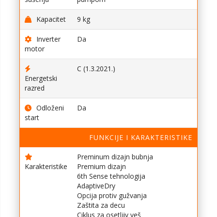
Kapacitet
9 kg
Inverter
Da
motor
C (1.3.2021.)
Energetski
razred
Odloženi
Da
start
FUNKCIJE I KARAKTERISTIKE
Preminum dizajn bubnja
Karakteristike
Premium dizajn
6th Sense tehnologija
AdaptiveDry
Opcija protiv gužvanja
Zaštita za decu
Ciklus za osetljiv veš