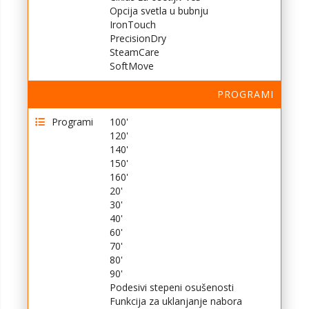
Opcija svetla u bubnju
IronTouch
PrecisionDry
SteamCare
SoftMove
PROGRAMI
Programi
100'
120'
140'
150'
160'
20'
30'
40'
60'
70'
80'
90'
Podesivi stepeni osušenosti
Funkcija za uklanjanje nabora