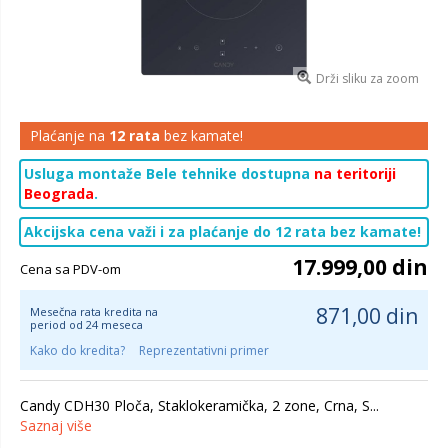
Drži sliku za zoom
Plaćanje na
12 rata
bez kamate!
Usluga montaže Bele tehnike dostupna
na teritoriji
Beograda
.
Akcijska cena važi i za plaćanje do 12 rata bez kamate!
17.999,00 din
Cena sa PDV-om
871,00 din
Mesečna rata kredita na
period od 24 meseca
Kako do kredita?
Reprezentativni primer
Candy CDH30 Ploča, Staklokeramička, 2 zone, Crna, S...
Saznaj više