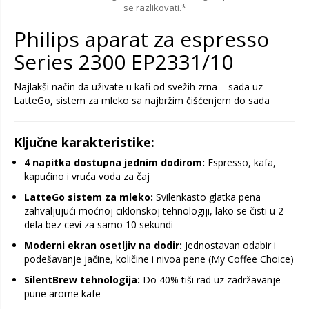
se razlikovati.*
Philips aparat za espresso
Series 2300 EP2331/10
Najlakši način da uživate u kafi od svežih zrna – sada uz
LatteGo, sistem za mleko sa najbržim čišćenjem do sada
Ključne karakteristike:
4 napitka dostupna jednim dodirom:
Espresso, kafa,
kapućino i vruća voda za čaj
LatteGo sistem za mleko:
Svilenkasto glatka pena
zahvaljujući moćnoj ciklonskoj tehnologiji, lako se čisti u 2
dela bez cevi za samo 10 sekundi
Moderni ekran osetljiv na dodir:
Jednostavan odabir i
podešavanje jačine, količine i nivoa pene (My Coffee Choice)
SilentBrew tehnologija:
Do 40% tiši rad uz zadržavanje
pune arome kafe