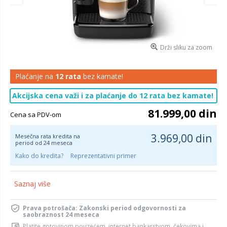
Drži sliku za zoom
Plaćanje na
12 rata
bez kamate!
Akcijska cena važi i za plaćanje do 12 rata bez kamate!
81.999,00 din
Cena sa PDV-om
3.969,00 din
Mesečna rata kredita na
period od 24 meseca
Kako do kredita?
Reprezentativni primer
Saznaj više
Prava potrošača: Zakonski period odgovornosti za
saobraznost 24 meseca
Platite gotovinom pouzećem, internet bankarstvom, čekovima i