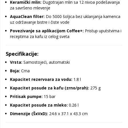
Keramički mlin:
Dugotrajan mlin sa 12 nivoa podešavanja
za savršeno mlevenje
AquaClean filter:
Do 5000 šoljica bez uklanjanja kamenca
uz održavanje bistre i čiste vode
Povezivanje sa aplikacijom Coffee+:
Pristup uputstvima i
receptima za kafu iz celog sveta
Specifikacije:
Vrsta:
Samostojeći, automatski
Boja:
Crna
Kapacitet rezervoara za vodu:
1.8 l
Kapacitet posude za kafu (zrno/prah):
275 g
Pritisak pumpe:
15 bar
Kapacitet posude za mleko:
0.26 l
Dimenzije (ŠxVxD):
24.6 x 37.1 x 43.3 cm