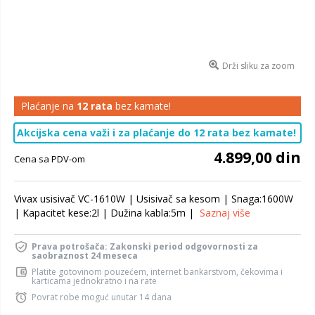
Drži sliku za zoom
Plaćanje na
12 rata
bez kamate!
Akcijska cena važi i za plaćanje do 12 rata bez kamate!
4.899,00 din
Cena sa PDV-om
Vivax usisivač VC-1610W | Usisivač sa kesom | Snaga:1600W
| Kapacitet kese:2l | Dužina kabla:5m |
Saznaj više
Prava potrošača: Zakonski period odgovornosti za
saobraznost 24 meseca
Platite gotovinom pouzećem, internet bankarstvom, čekovima i
karticama jednokratno i na rate
Povrat robe moguć unutar 14 dana