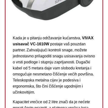
Kada je u pitanju održavanje kućanstva,
VIVAX
usisavač VC-1610W
postaje vaš pouzdan
partner. Zahvaljujući kontroli snage, možete
jednostavno prilagoditi snagu usisavanja ovisno
o vrsti podloge i stupnju zaprljanosti. Dugački
kabel od 5 metara daje vam slobodu kretanja i
omogućuje nesmetano čišćenje većih površina.
Teleskopska metalna cijev je podesiva i
ergonomska, što čini čišćenje ugodnijim i
učinkovitijim.
Kapacitet vrećice od 2 litre znači da je nećete
morati često prazniti, a platnena vrećica koja