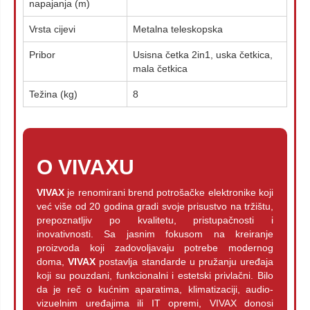
napajanja (m)
Vrsta cijevi
Metalna teleskopska
Pribor
Usisna četka 2in1, uska četkica,
mala četkica
Težina (kg)
8
O VIVAXU
VIVAX
je renomirani brend potrošačke elektronike koji
već više od 20 godina gradi svoje prisustvo na tržištu,
prepoznatljiv po kvalitetu, pristupačnosti i
inovativnosti. Sa jasnim fokusom na kreiranje
proizvoda koji zadovoljavaju potrebe modernog
doma,
VIVAX
postavlja standarde u pružanju uređaja
koji su pouzdani, funkcionalni i estetski privlačni. Bilo
da je reč o kućnim aparatima, klimatizaciji, audio-
vizuelnim uređajima ili IT opremi, VIVAX donosi