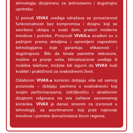
tehnologiju dizajniranu za jednostavnu i dugotrajnu
upotrebu.
U ponudi
VIVAX
uređaja odražava se posvećenost
funkcionalnosti bez kompromisa i dizajnu koji se
savršeno uklapa u svaki dom, prateći moderne
trendove i potrebe. Proizvodi
VIVAX-a
izrađeni su s
pažnjom prema detaljima i opremljeni naprednim
tehnologijama koje garantuju efikasnost i
dugotrajnost. Bilo da birate pametne televizore,
mašine za pranje veša, klimatizacione uređaje ili
mobilne telefone, možete biti sigurni da
VIVAX
nudi
kvalitet i praktičnost za svakodnevni život.
Odabirom
VIVAX-a
korisnici dobijaju više od samog
proizvoda – dobijaju partnera u svakodnevici koji
svojim performansama, izdržljivošću i atraktivnim
dizajnom odgovara na sve zahteve savremenog
korisnika.
VIVAX
je danas sinonim za izvrsnost u
tehnologiji, sa asortimanom koji prati najnovije
trendove i potrebe domaćinstava širom regiona.