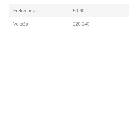
Frekvencija
50-60
Voltaža
220-240
Vaše navike
Dubinsko čišćenje bez
ograničenja
Documents
Documents
Specifikacije