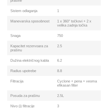
prašine
Sistem odlaganja
1
Manevarska sposobnost
1 x 360° točkovi + 2 x
velika zadnja točka
Snaga
750
Kapacitet rezervoara za
2.5
prašinu
Dužina električnog kabla
6.2
Radius upotrebe
8.8
Filtracija
Cyclone + pena + veoma
efikasan filter
Posuda za prašinu
2.5L
Nivo (i) filtracije
3