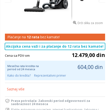
Drži sliku za zoom
Plaćanje na
12 rata
bez kamate!
Akcijska cena važi i za plaćanje do 12 rata bez kamate!
12.479,00 din
Cena sa PDV-om
604,00 din
Mesečna rata kredita na
period od 24 meseca
Kako do kredita?
Reprezentativni primer
Saznaj više
Prava potrošača: Zakonski period odgovornosti za
saobraznost 24 meseca
Platite gotovinom pouzećem, internet bankarstvom, čekovima i