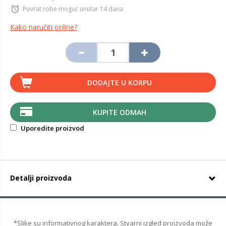
Povrat robe moguć unutar 14 dana
Kako naručiti online?
DODAJTE U KORPU
KUPITE ODMAH
Uporedite proizvod
Detalji proizvoda
*Slike su informativnog karaktera. Stvarni izgled proizvoda može