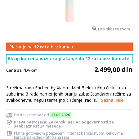
Drži sliku za zoom
Plaćanje na
12 rata
bez kamate!
Akcijska cena važi i za plaćanje do 12 rata bez kamate!
2.499,00 din
Cena sa PDV-om
3 režima rada Enchen by Xiaomi Mint 5 električna četkica za
zube ima 3 rada namenjenih pranju zuba: Standardni režim: za
svakodnevnu negu i temeljno čišćenje, radi s...
Saznaj više
Dostavljamo već od
13.08.2026
Prava potrošača: Zakonski period odgovornosti za
saobraznost 24 meseca
Platite gotovinom pouzećem, internet bankarstvom, čekovima i
karticama jednokratno i na rate