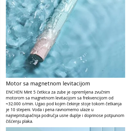
Motor sa magnetnom levitacijom
ENCHEN Mint 5 četkica za zube je opremljena zvučnim
motorom sa magnetnom levitacijom sa frekvencijom od
≈32.000 o/min. Ugao pod kojim čekinje stoje tokom četkanja
je 10 stepeni. Voda i pena ravnomerno ulaze u
najnepristupačnija područja usne duplje i doprinose potpunom
čišćenju plaka.