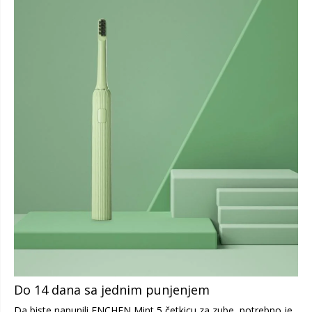
Do 14 dana sa jednim punjenjem
Da biste napunili ENCHEN Mint 5 četkicu za zube, potrebno je