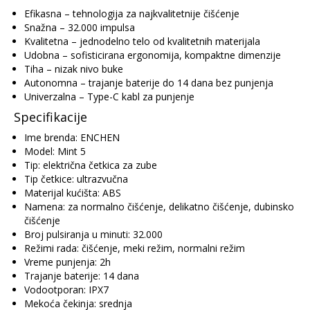
Efikasna – tehnologija za najkvalitetnije čišćenje
Snažna – 32.000 impulsa
Kvalitetna – jednodelno telo od kvalitetnih materijala
Udobna – sofisticirana ergonomija, kompaktne dimenzije
Tiha – nizak nivo buke
Autonomna – trajanje baterije do 14 dana bez punjenja
Univerzalna – Type-C kabl za punjenje
Specifikacije
Ime brenda: ENCHEN
Model: Mint 5
Tip: električna četkica za zube
Tip četkice: ultrazvučna
Materijal kućišta: ABS
Namena: za normalno čišćenje, delikatno čišćenje, dubinsko
čišćenje
Broj pulsiranja u minuti: 32.000
Režimi rada: čišćenje, meki režim, normalni režim
Vreme punjenja: 2h
Trajanje baterije: 14 dana
Vodootporan: IPX7
Mekoća čekinja: srednja