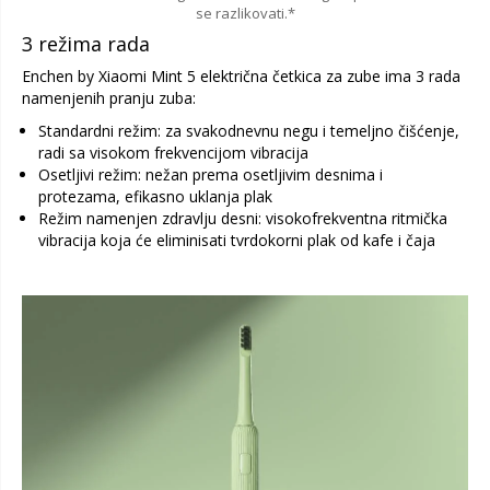
se razlikovati.*
3 režima rada
Enchen by Xiaomi Mint 5 električna četkica za zube ima 3 rada
namenjenih pranju zuba:
Standardni režim: za svakodnevnu negu i temeljno čišćenje,
radi sa visokom frekvencijom vibracija
Osetljivi režim: nežan prema osetljivim desnima i
protezama, efikasno uklanja plak
Režim namenjen zdravlju desni: visokofrekventna ritmička
vibracija koja će eliminisati tvrdokorni plak od kafe i čaja