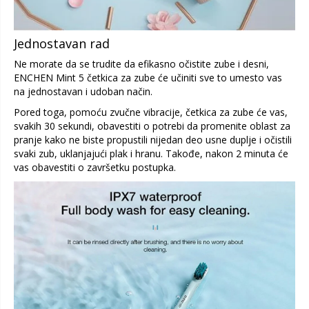
Jednostavan rad
Ne morate da se trudite da efikasno očistite zube i desni,
ENCHEN Mint 5 četkica za zube će učiniti sve to umesto vas
na jednostavan i udoban način.
Pored toga, pomoću zvučne vibracije, četkica za zube će vas,
svakih 30 sekundi, obavestiti o potrebi da promenite oblast za
pranje kako ne biste propustili nijedan deo usne duplje i očistili
svaki zub, uklanjajući plak i hranu. Takođe, nakon 2 minuta će
vas obavestiti o završetku postupka.