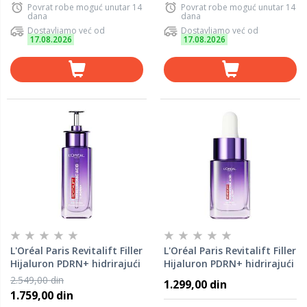
Povrat robe moguć unutar 14
Povrat robe moguć unutar 14
dana
dana
Dostavljamo već od
Dostavljamo već od
17.08.2026
17.08.2026
L'Oréal Paris Revitalift Filler
L'Oréal Paris Revitalift Filler
Hijaluron PDRN+ hidrirajući
Hijaluron PDRN+ hidrirajući
serum protiv bora, 30ml
serum protiv bora, 15ml
2.549,00 din
1.299,00 din
1.759,00 din