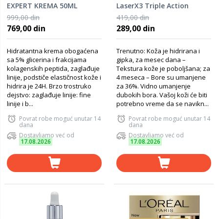
EXPERT KREMA 50ML
LaserX3 Triple Action
maska za lice u maramici
999,00 din
419,00 din
769,00 din
289,00 din
Hidratantna krema obogaćena
Trenutno: Koža je hidrirana i
sa 5% glicerina i frakcijama
gipka, za mesec dana –
kolagenskih peptida, zaglađuje
Tekstura kože je poboljšana; za
linije, podstiče elastičnost kože i
4 meseca – Bore su umanjene
hidrira je 24H. Brzo trostruko
za 36%. Vidno umanjenje
dejstvo: zaglađuje linije: fine
dubokih bora. Vašoj koži će biti
linije i b...
potrebno vreme da se navikn...
Povrat robe moguć unutar 14
Povrat robe moguć unutar 14
dana
dana
Dostavljamo već od
Dostavljamo već od
17.08.2026
17.08.2026