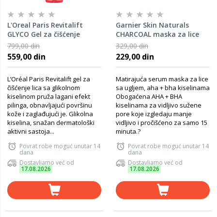
L'Oreal Paris Revitalift
Garnier Skin Naturals
GLYCO Gel za čišćenje
CHARCOAL maska za lice
150ML
28g
799,00 din
329,00 din
559,00 din
229,00 din
L’Oréal Paris Revitalift gel za
Matirajuća serum maska za lice
čišćenje lica sa glikolnom
sa ugljem, aha + bha kiselinama
kiselinom pruža lagani efekt
Obogaćena AHA + BHA
pilinga, obnavljajući površinu
kiselinama za vidljivo sužene
kože i zaglađujući je. Glikolna
pore koje izgledaju manje
kiselina, snažan dermatološki
vidljivo i pročišćeno za samo 15
aktivni sastoja...
minuta.?
Povrat robe moguć unutar 14
Povrat robe moguć unutar 14
dana
dana
Dostavljamo već od
Dostavljamo već od
17.08.2026
17.08.2026