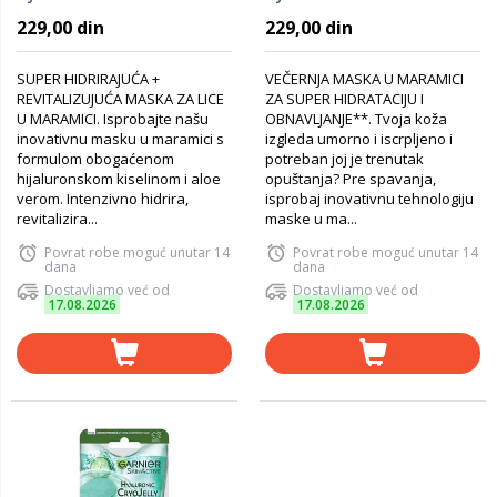
lice 32g
Night noćna maska za lice
229,00 din
229,00 din
32g
SUPER HIDRIRAJUĆA +
VEČERNJA MASKA U MARAMICI
REVITALIZUJUĆA MASKA ZA LICE
ZA SUPER HIDRATACIJU I
U MARAMICI. Isprobajte našu
OBNAVLJANJE**. Tvoja koža
inovativnu masku u maramici s
izgleda umorno i iscrpljeno i
formulom obogaćenom
potreban joj je trenutak
hijaluronskom kiselinom i aloe
opuštanja? Pre spavanja,
verom. Intenzivno hidrira,
isprobaj inovativnu tehnologiju
revitalizira...
maske u ma...
Povrat robe moguć unutar 14
Povrat robe moguć unutar 14
dana
dana
Dostavljamo već od
Dostavljamo već od
17.08.2026
17.08.2026