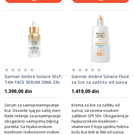
Garnier Ambre Solaire SELF-
Garnier Ambre Solaire Fluid
TAN FACE SERUM 30ML EN-
za lice za zaštitu od sunca
DNSF
SPF50+ 40ml
1.399,00 din
1.419,00 din
Serum za samopotamnjivanje
Krema za lice za zaštitu od
lica. Osvarite sjaj po vašoj meri:
sunca, sa veoma visokom
Naše rešenje za potamnjivanje
zaštitom SPF 50+. Obogaćena je
obogaćeno sastojcima biljnog
hijaluronskom kiselinom i
porekla. Sa hijaluronskom
vitaminom E koja ujedno hidrira
kiselinom i kokosovom vodom,
kožu lica dok je štiti od sunca.