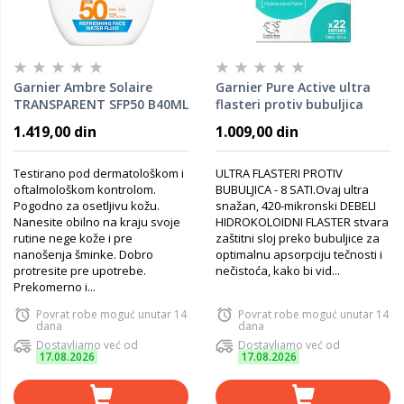
Garnier Ambre Solaire
Garnier Pure Active ultra
TRANSPARENT SFP50 B40ML
flasteri protiv bubuljica
EN
1.419,00 din
1.009,00 din
Testirano pod dermatološkom i
ULTRA FLASTERI PROTIV
oftalmološkom kontrolom.
BUBULJICA - 8 SATI.Ovaj ultra
Pogodno za osetljivu kožu.
snažan, 420-mikronski DEBELI
Nanesite obilno na kraju svoje
HIDROKOLOIDNI FLASTER stvara
rutine nege kože i pre
zaštitni sloj preko bubuljice za
nanošenja šminke. Dobro
optimalnu apsorpciju tečnosti i
protresite pre upotrebe.
nečistoća, kako bi vid...
Prekomerno i...
Povrat robe moguć unutar 14
Povrat robe moguć unutar 14
dana
dana
Dostavljamo već od
Dostavljamo već od
17.08.2026
17.08.2026