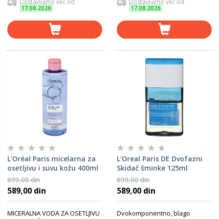
Dostavljamo već od
Dostavljamo već od
17.08.2026
17.08.2026
L'Oréal Paris micelarna za
L'Oreal Paris DE Dvofazni
osetljivu i suvu kožu 400ml
Skidač šminke 125ml
699,00 din
699,00 din
589,00 din
589,00 din
MICERALNA VODA ZA OSETLJIVU
Dvokomponentno, blago