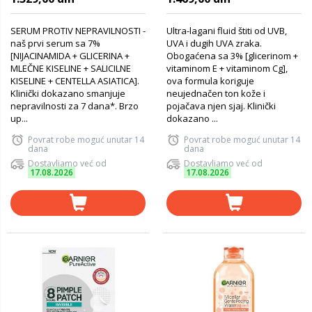
veoma visokom zaštitom
SPF 50+
SERUM PROTIV NEPRAVILNOSTI -
Ultra-lagani fluid štiti od UVB,
naš prvi serum sa 7%
UVA i dugih UVA zraka.
[NIJACINAMIDA + GLICERINA +
Obogaćena sa 3% [glicerinom +
MLEČNE KISELINE + SALICILNE
vitaminom E + vitaminom Cg],
KISELINE + CENTELLA ASIATICA].
ova formula koriguje
Klinički dokazano smanjuje
neujednačen ton kože i
nepravilnosti za 7 dana*. Brzo
pojačava njen sjaj. Klinički
up...
dokazano ...
Povrat robe moguć unutar 14
Povrat robe moguć unutar 14
dana
dana
Dostavljamo već od
Dostavljamo već od
17.08.2026
17.08.2026