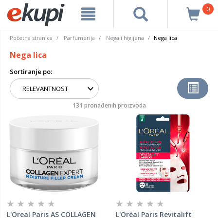
0
Početna stranica
Parfumerija
Nega i higijena
Nega lica
Nega lica
Sortiranje po:
131 pronađenih proizvoda
L'Oreal Paris AS COLLAGEN
L'Oréal Paris Revitalift