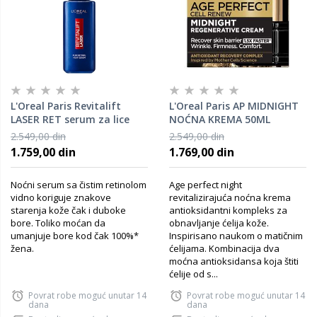
L'Oreal Paris Revitalift
L'Oreal Paris AP MIDNIGHT
LASER RET serum za lice
NOĆNA KREMA 50ML
30ml
2.549,00 din
2.549,00 din
1.759,00 din
1.769,00 din
Noćni serum sa čistim retinolom
Age perfect night
vidno koriguje znakove
revitalizirajuća noćna krema
starenja kože čak i duboke
antioksidantni kompleks za
bore. Toliko moćan da
obnavljanje ćelija kože.
umanjuje bore kod čak 100%*
Inspirisano naukom o matičnim
žena.
ćelijama. Kombinacija dva
moćna antioksidansa koja štiti
ćelije od s...
Povrat robe moguć unutar 14
Povrat robe moguć unutar 14
dana
dana