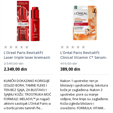
L'Oreal Paris Revitalift
L'Oréal Paris Revitalift
Laser triple laser kremasti
Clinical Vitamin C* Serum-
serum
maska za trenutnu
2.549,00 din
419,00 din
blistavost
2.349,00 din
389,00 din
KLINIČKI DOKAZANO KORIGUJE
Nakon 1 upotrebe: ten je
IZGLED BORA, TAMNE FLEKE I
blistaviji i ujednačeniji, tekstura
TEN BEZ SJAJA, ZA BLISTAVU I
kože je zaglađena. Nakon 3
SJAJNU KOŽU. TROSTRUKA MOĆ
upotrebe: pore su manje
FORMULE: MELASYL™ je najjači
vidljive, fine linije su zaglađene.
aktivni sastojak L’Oréal Paris-a
Koža izgleda blistavo i
u borbi protiv tamnih fle...
osveženo. FORMULA: VITAMI...