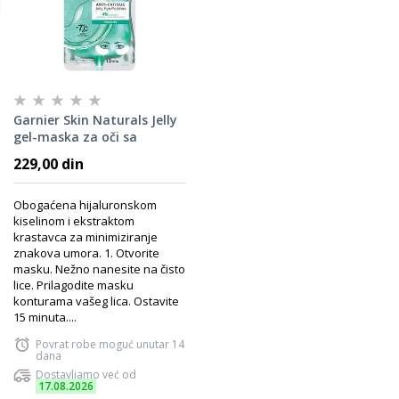
Garnier Skin Naturals Jelly
gel-maska za oči sa
efektom hlađenja
229,00 din
Obogaćena hijaluronskom
kiselinom i ekstraktom
krastavca za minimiziranje
znakova umora. 1. Otvorite
masku. Nežno nanesite na čisto
lice. Prilagodite masku
konturama vašeg lica. Ostavite
15 minuta....
Povrat robe moguć unutar 14
dana
Dostavljamo već od
17.08.2026