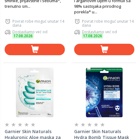
šminke, prljavštine i sebuma*,
i arganovim uljem u formuli sa
trenutno sm...
98% sastojaka prirodnog
porekla* u...
Povrat robe moguć unutar 14
Povrat robe moguć unutar 14
dana
dana
Dostavljamo već od
Dostavljamo već od
17.08.2026
17.08.2026
Garnier Skin Naturals
Garnier Skin Naturals
Hyaluronic Aloe maska za
Hydra Bomb Tissue Mask