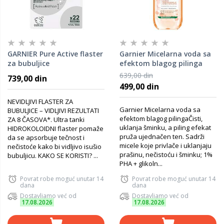
GARNIER Pure Active flaster
Garnier Micelarna voda sa
za bubuljice
efektom blagog pilinga
400ml​
639,00 din
739,00 din
499,00 din
NEVIDLJIVI FLASTER ZA
Garnier Micelarna voda sa
BUBULJICE – VIDLJIVI REZULTATI
efektom blagog pilinga​ Čisti,
ZA 8 ČASOVA*. Ultra tanki
uklanja šminku, a piling efekat
HIDROKOLOIDNI flaster pomaže
pruža ujednačen ten. Sadrži
da se apsorbuje tečnost i
micele koje privlače i uklanjaju​
nečistoće kako bi vidljivo isušio
prašinu, nečistoću i šminku; 1%
bubuljicu. KAKO SE KORISTI? ...
PHA + glikoln...
Povrat robe moguć unutar 14
Povrat robe moguć unutar 14
dana
dana
Dostavljamo već od
Dostavljamo već od
17.08.2026
17.08.2026