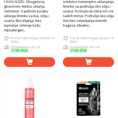
I SUVU KOŽU. Obogaćena
sredstvo namenjeno uklanjanju
glicerinom. Nežno uklanja
šminke sa područja oko očiju i
nečistoce. U jednom koraku
usana. Formula ne iritira oči i ne
uklanja šminku sa lica, očiju i
sadrži mirise. Područje oko očiju
usana. Bez trljanja, bez
čisti bez ostavljanja masnih
ispiranja. Umiruje kožu.
tragova. Idealno...
Hipoalergen...
Povrat robe moguć unutar 14
Povrat robe moguć unutar 14
dana
dana
Dostavljamo već od
Dostavljamo već od
17.08.2026
17.08.2026