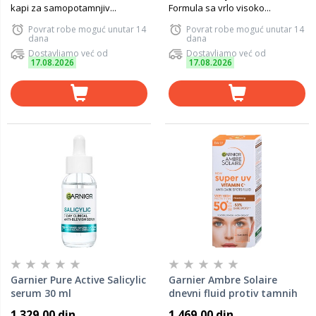
kapi za samopotamnjiv...
Formula sa vrlo visoko...
Povrat robe moguć unutar 14
Povrat robe moguć unutar 14
dana
dana
Dostavljamo već od
Dostavljamo već od
17.08.2026
17.08.2026
Garnier Pure Active Salicylic
Garnier Ambre Solaire
serum 30 ml
dnevni fluid protiv tamnih
fleka sa vitaminom C* i sa
1.329,00 din
1.469,00 din