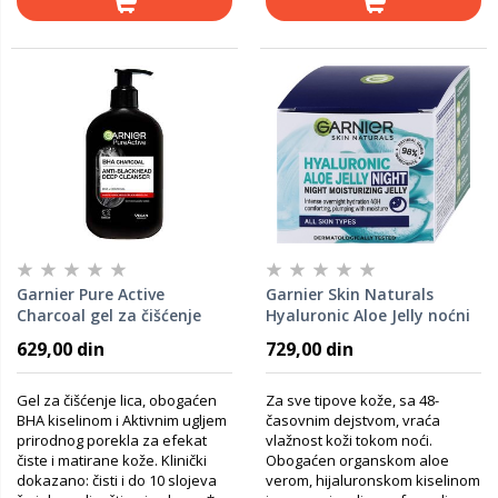
Garnier Pure Active
Garnier Skin Naturals
Charcoal gel za čišćenje
Hyaluronic Aloe Jelly noćni
protiv mitesera
hidrantni gel
629,00 din
729,00 din
Gel za čišćenje lica, obogaćen
Za sve tipove kože, sa 48-
BHA kiselinom i Aktivnim ugljem
časovnim dejstvom, vraća
prirodnog porekla za efekat
vlažnost koži tokom noći.
čiste i matirane kože. Klinički
Obogaćen organskom aloe
dokazano: čisti i do 10 slojeva
verom, hijaluronskom kiselinom