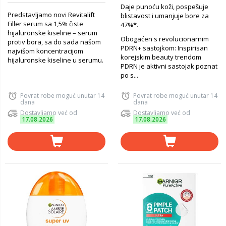
Daje punoću koži, pospešuje
Predstavljamo novi Revitalift
blistavost i umanjuje bore za
Filler serum sa 1,5% čiste
47%*.
hijaluronske kiseline – serum
Obogaćen s revolucionarnim
protiv bora, sa do sada našom
PDRN+ sastojkom: Inspirisan
najvišom koncentracijom
korejskim beauty trendom
hijaluronske kiseline u serumu.
PDRN je aktivni sastojak poznat
po s...
Povrat robe moguć unutar 14
Povrat robe moguć unutar 14
dana
dana
Dostavljamo već od
Dostavljamo već od
17.08.2026
17.08.2026