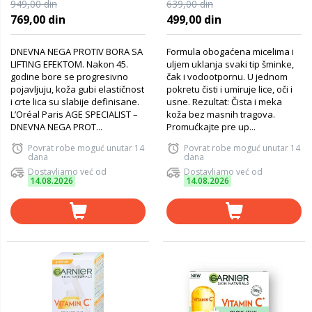
nega protiv bora 50 ml
za čišćenje lica 400 Ml
949,00 din
639,00 din
769,00 din
499,00 din
DNEVNA NEGA PROTIV BORA SA
Formula obogaćena micelima i
LIFTING EFEKTOM. Nakon 45.
uljem uklanja svaki tip šminke,
godine bore se progresivno
čak i vodootpornu. U jednom
pojavljuju, koža gubi elastičnost
pokretu čisti i umiruje lice, oči i
i crte lica su slabije definisane.
usne. Rezultat: Čista i meka
L’Oréal Paris AGE SPECIALIST –
koža bez masnih tragova.
DNEVNA NEGA PROT...
Promućkajte pre up...
Povrat robe moguć unutar 14
Povrat robe moguć unutar 14
dana
dana
Dostavljamo već od
Dostavljamo već od
14.08.2026
14.08.2026