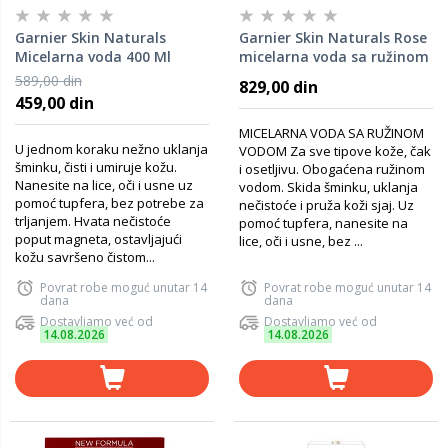
Garnier Skin Naturals
Garnier Skin Naturals Rose
Micelarna voda 400 Ml
micelarna voda sa ružinom
vodom 700 ml
589,00 din
829,00 din
459,00 din
MICELARNA VODA SA RUŽINOM
U jednom koraku nežno uklanja
VODOM Za sve tipove kože, čak
šminku, čisti i umiruje kožu.
i osetljivu. Obogaćena ružinom
Nanesite na lice, oči i usne uz
vodom. Skida šminku, uklanja
pomoć tupfera, bez potrebe za
nečistoće i pruža koži sjaj. Uz
trljanjem. Hvata nečistoće
pomoć tupfera, nanesite na
poput magneta, ostavljajući
lice, oči i usne, bez ...
kožu savršeno čistom...
Povrat robe moguć unutar 14
Povrat robe moguć unutar 14
dana
dana
Dostavljamo već od
Dostavljamo već od
14.08.2026
14.08.2026