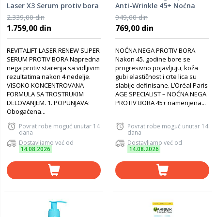
Laser X3 Serum protiv bora
Anti-Wrinkle 45+ Noćna
30 ml
nega protiv bora 50 ml
2.339,00 din
949,00 din
1.759,00 din
769,00 din
REVITALIFT LASER RENEW SUPER
NOĆNA NEGA PROTIV BORA.
SERUM PROTIV BORA Napredna
Nakon 45. godine bore se
nega protiv starenja sa vidljivim
progresivno pojavljuju, koža
rezultatima nakon 4 nedelje.
gubi elastičnost i crte lica su
VISOKO KONCENTROVANA
slabije definisane. L’Oréal Paris
FORMULA SA TROSTRUKIM
AGE SPECIALIST – NOĆNA NEGA
DELOVANJEM. 1. POPUNJAVA:
PROTIV BORA 45+ namenjena...
Obogaćena...
Povrat robe moguć unutar 14
Povrat robe moguć unutar 14
dana
dana
Dostavljamo već od
Dostavljamo već od
14.08.2026
14.08.2026