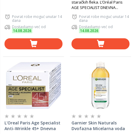
staračkih ﬂeka. L’Oréal Paris
AGE SPECIALIST DNEVNA...
Povrat robe moguć unutar 14
Povrat robe moguć unutar 14
dana
dana
Dostavljamo već od
Dostavljamo već od
14.08.2026
14.08.2026
L'Oreal Paris Age Specialist
Garnier Skin Naturals
Anti-Wrinkle 45+ Dnevna
Dvofazna Micelarna voda