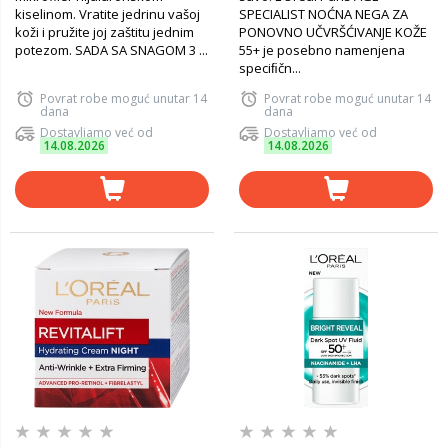
kiselinom. Vratite jedrinu vašoj
SPECIALIST NOĆNA NEGA ZA
koži i pružite joj zaštitu jednim
PONOVNO UČVRŠĆIVANJE KOŽE
potezom. SADA SA SNAGOM 3 ...
55+ je posebno namenjena
speciﬁčn...
Povrat robe moguć unutar 14
Povrat robe moguć unutar 14
dana
dana
Dostavljamo već od
Dostavljamo već od
14.08.2026
14.08.2026