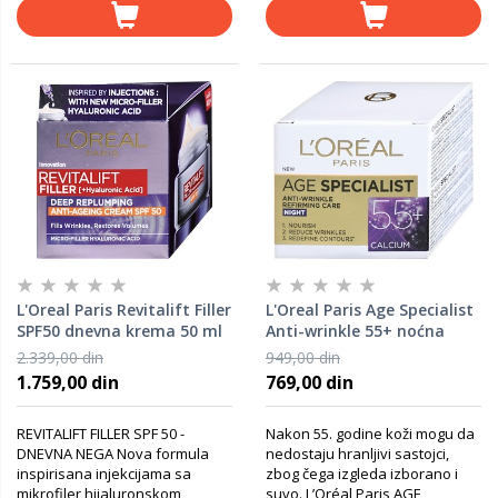
L'Oreal Paris Revitalift Filler
L'Oreal Paris Age Specialist
SPF50 dnevna krema 50 ml
Anti-wrinkle 55+ noćna
krema protiv bora 50 ml
2.339,00 din
949,00 din
1.759,00 din
769,00 din
REVITALIFT FILLER SPF 50 -
Nakon 55. godine koži mogu da
DNEVNA NEGA Nova formula
nedostaju hranljivi sastojci,
inspirisana injekcijama sa
zbog čega izgleda izborano i
mikrofiler hijaluronskom
suvo. L’Oréal Paris AGE