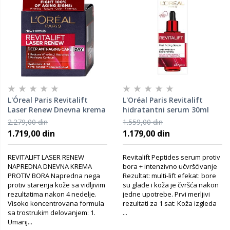
L'Óreal Paris Revitalift
L'Oréal Paris Revitalift
Laser Renew Dnevna krema
hidratantni serum 30ml
protiv bora 50 ml
2.279,00 din
1.559,00 din
1.719,00 din
1.179,00 din
REVITALIFT LASER RENEW
Revitalift Peptides serum protiv
NAPREDNA DNEVNA KREMA
bora + intenzivno učvršćivanje​
PROTIV BORA Napredna nega
Rezultat: ​multi-lift efekat: bore
protiv starenja kože sa vidljivim
su glađe i koža je čvršća nakon
rezultatima nakon 4 nedelje.
jedne upotrebe. ​Prvi merljivi
Visoko koncentrovana formula
rezultati za 1 sat:​ Koža izgleda
sa trostrukim delovanjem: 1.
...
Umanj...