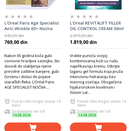
L'Oreal Paris Age Specialist
L'Oreal REVITALIFT FILLER
Anti-Wrinkle 65+ Noćna
OIL CONTROL CREAM 50ml
nega protiv bora 50 Ml
949,00 din
2.419,00 din
769,00 din
1.819,00 din
Nakon 65 godina koža gubi
Vratite punoću svojoj
osnovne hranljive sastojke, što
kombinovanoj koži uz našu
dovodi do slabljenja njene
najefikasniju kremu. Otkrijte
prirodne zaštitne barijere, gubi
laganu gel formulu koja pruža
čvrstinu i dolazi do pojave
intenzivnu hidrataciju bez
staračkih ﬂeka. L’Oréal Paris
masnog osećaja. Obogaćena
AGE SPECIALIST NOĆNA ...
hijaluronskom kiselinom i
čistom sal...
Povrat robe moguć unutar 14
Povrat robe moguć unutar 14
dana
dana
Dostavljamo već od
Dostavljamo već od
14.08.2026
14.08.2026