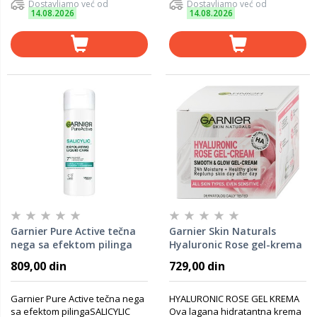
Dostavljamo već od
Dostavljamo već od
14.08.2026
14.08.2026
Garnier Pure Active tečna
Garnier Skin Naturals
nega sa efektom pilinga
Hyaluronic Rose gel-krema
120ml
za lice 50 ml
809,00 din
729,00 din
Garnier Pure Active tečna nega
HYALURONIC ROSE GEL KREMA
sa efektom pilinga​ SALICYLIC
Ova lagana hidratantna krema