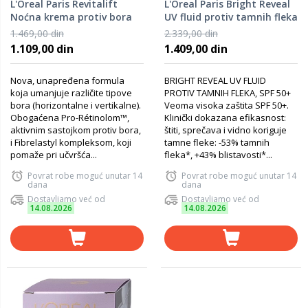
L'Oreal Paris Revitalift
L'Oreal Paris Bright Reveal
Noćna krema protiv bora
UV fluid protiv tamnih fleka
50 ml
50ml
1.469,00 din
2.339,00 din
1.109,00 din
1.409,00 din
Nova, unapređena formula
BRIGHT REVEAL UV FLUID
koja umanjuje različite tipove
PROTIV TAMNIH FLEKA, SPF 50+
bora (horizontalne i vertikalne).
Veoma visoka zaštita SPF 50+.
Obogaćena Pro-Rétinolom™,
Klinički dokazana efikasnost:
aktivnim sastojkom protiv bora,
štiti, sprečava i vidno koriguje
i Fibrelastyl kompleksom, koji
tamne fleke: -53% tamnih
pomaže pri učvršća...
fleka*, +43% blistavosti*...
Povrat robe moguć unutar 14
Povrat robe moguć unutar 14
dana
dana
Dostavljamo već od
Dostavljamo već od
14.08.2026
14.08.2026