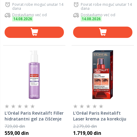
Povrat robe moguć unutar 14
Povrat robe moguć unutar 14
dana
dana
Dostavljamo već od
Dostavljamo već od
14.08.2026
14.08.2026
L’Oréal Paris Revitalift Filler
L'Oréal Paris Revitalift
hidratantni gel za čišćenje
Laser krema za korekciju
lica sa hijaluronskom
područja oko očiju, 15ml
729,00 din
2.279,00 din
kiselinom 150ml
559,00 din
1.719,00 din