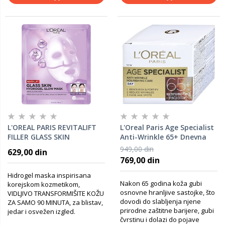
L'OREAL PARIS REVITALIFT
L'Oreal Paris Age Specialist
FILLER GLASS SKIN
Anti-Wrinkle 65+ Dnevna
HIDROGEL MASKA ZA
nega protiv bora 50 Ml
949,00 din
629,00 din
BLISTAVU KOŽU
769,00 din
Hidrogel maska inspirisana
Nakon 65 godina koža gubi
korejskom kozmetikom,
osnovne hranljive sastojke, što
VIDLJIVO TRANSFORMIŠITE KOŽU
dovodi do slabljenja njene
ZA SAMO 90 MINUTA, za blistav,
prirodne zaštitne barijere, gubi
jedar i osvežen izgled.
čvrstinu i dolazi do pojave