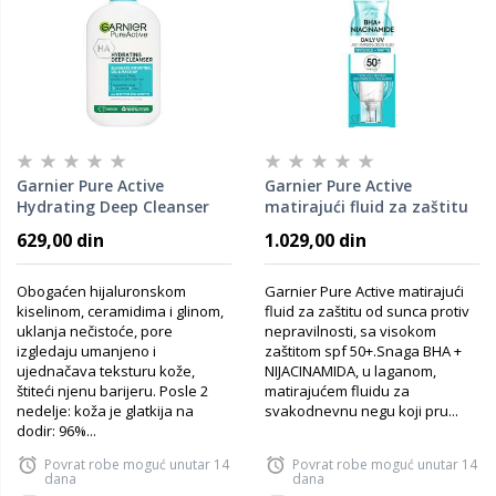
Garnier Pure Active
Garnier Pure Active
Hydrating Deep Cleanser
matirajući fluid za zaštitu
gel za čišćenje lica 250 ml
od sunca SPF50+ 40ml
629,00 din
1.029,00 din
Obogaćen hijaluronskom
Garnier Pure Active matirajući
kiselinom, ceramidima i glinom,
fluid za zaštitu od sunca protiv
uklanja nečistoće, pore
nepravilnosti, sa visokom
izgledaju umanjeno i
zaštitom spf 50+.​ ​ Snaga BHA +
ujednačava teksturu kože,
NIJACINAMIDA, u laganom,
štiteći njenu barijeru. Posle 2
matirajućem fluidu za
nedelje: koža je glatkija na
svakodnevnu negu koji pru...
dodir: 96%...
Povrat robe moguć unutar 14
Povrat robe moguć unutar 14
dana
dana