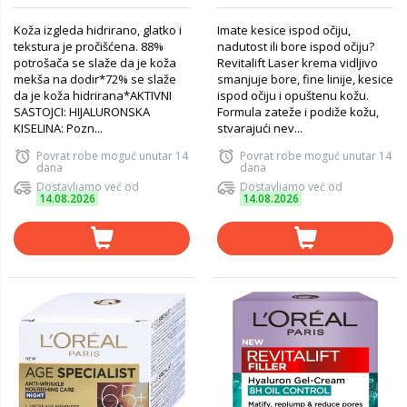
Koža izgleda hidrirano, glatko i
Imate kesice ispod očiju,
tekstura je pročišćena. ​ 88%
nadutost ili bore ispod očiju?
potrošača se slaže da je koža
Revitalift Laser krema vidljivo
mekša na dodir*​ 72% se slaže
smanjuje bore, fine linije, kesice
da je koža hidrirana*​ AKTIVNI
ispod očiju i opuštenu kožu.
SASTOJCI: ​ HIJALURONSKA
Formula zateže i podiže kožu,
KISELINA: Pozn...
stvarajući nev...
Povrat robe moguć unutar 14
Povrat robe moguć unutar 14
dana
dana
Dostavljamo već od
Dostavljamo već od
14.08.2026
14.08.2026