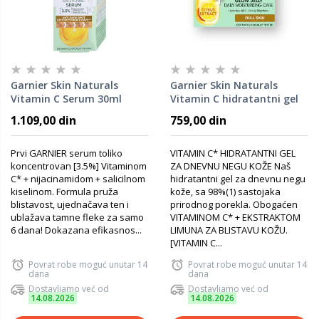
Garnier Skin Naturals
Garnier Skin Naturals
Vitamin C Serum 30ml
Vitamin C hidratantni gel
za dnevnu negu kože 50ml
1.109,00 din
759,00 din
Prvi GARNIER serum toliko
VITAMIN C* HIDRATANTNI GEL
koncentrovan [3.5%] Vitaminom
ZA DNEVNU NEGU KOŽE Naš
C* + nijacinamidom + salicilnom
hidratantni gel za dnevnu negu
kiselinom. Formula pruža
kože, sa 98%(1) sastojaka
blistavost, ujednačava ten i
prirodnog porekla. Obogaćen
ublažava tamne fleke za samo
VITAMINOM C* + EKSTRAKTOM
6 dana! Dokazana efikasnos...
LIMUNA ZA BLISTAVU KOŽU.
[VITAMIN C...
Povrat robe moguć unutar 14
Povrat robe moguć unutar 14
dana
dana
Dostavljamo već od
Dostavljamo već od
14.08.2026
14.08.2026