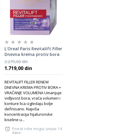
L'Oreal Paris Revitalift Filler
Dnevna krema protiv bora
50 ml
2.279,00 din
1.719,00 din
REVITALIFT FILLER RENEW
DNEVNA KREMA PROTIV BORA +
VRAĆANJE VOLUMENA Umanjuje
vidljivost bora, vraća volumen i
konture lica izgledaju bolje
definisano. Najviša
koncentracija hijaluronske
kiseline u...
Povrat robe moguć unutar 14
dana