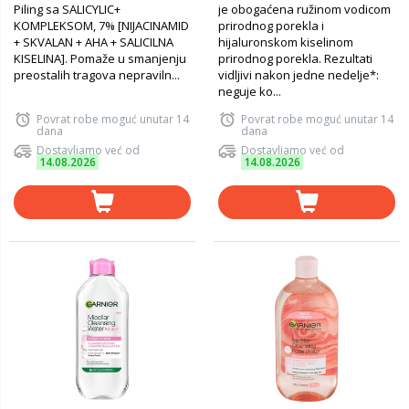
Piling sa SALICYLIC+
je obogaćena ružinom vodicom
KOMPLEKSOM, 7% [NIJACINAMID
prirodnog porekla i
+ SKVALAN + AHA + SALICILNA
hijaluronskom kiselinom
KISELINA]. Pomaže u smanjenju
prirodnog porekla. Rezultati
preostalih tragova nepraviln...
vidljivi nakon jedne nedelje*:
neguje ko...
Povrat robe moguć unutar 14
Povrat robe moguć unutar 14
dana
dana
Dostavljamo već od
Dostavljamo već od
14.08.2026
14.08.2026