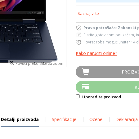
Saznaj više
Prava potrošača: Zakonski 
Platite gotovinom pouzećem, in
Povrat robe moguć unutar 14 
Kako naručiti online?
Povuci preko slike za zoom
PROIZV
K
Uporedite proizvod
Detalji proizvoda
Specifikacije
Ocene
Deklaracija