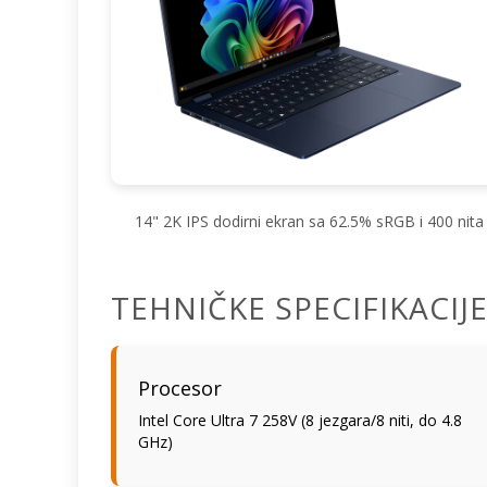
14" 2K IPS dodirni ekran sa 62.5% sRGB i 400 nita
TEHNIČKE SPECIFIKACIJ
Procesor
Intel Core Ultra 7 258V (8 jezgara/8 niti, do 4.8
GHz)