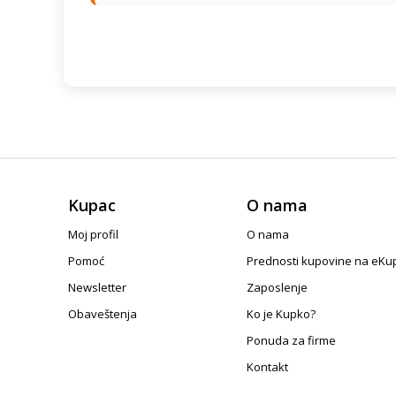
Kupac
O nama
Moj profil
O nama
Pomoć
Prednosti kupovine na eKu
Newsletter
Zaposlenje
Obaveštenja
Ko je Kupko?
Ponuda za firme
Kontakt