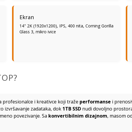
Ekran
14" 2K (1920x1200), IPS, 400 nita, Corning Gorilla
Glass 3, mikro ivice
TOP?
a profesionalce i kreativce koji traže
performanse
i prenosi
 izvršavanje zadataka, dok
1TB SSD
nudi dovoljno prostor
meno povezivanje. Sa
konvertibilnim dizajnom
, masom od