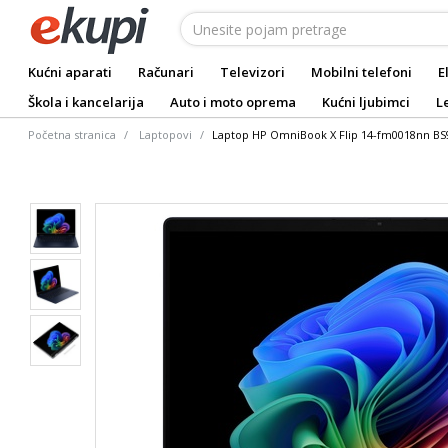
Kućni aparati
Računari
Televizori
Mobilni telefoni
E
Škola i kancelarija
Auto i moto oprema
Kućni ljubimci
L
Početna stranica
Laptopovi
Laptop HP OmniBook X Flip 14-fm0018nn BS9