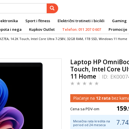
lektronika
Sport i fitness
Električni trotineti i bicikli
Gaming
epota i nega
Kupkov Outlet
Telefon: 011 207 0 607
Promocije
Z7EA, 14 2K Touch, Intel Core Ultra 7-258V, 32GB RAM, 1TB SSD, Windows 11 Home
Laptop HP OmniBook
Touch, Intel Core U
11 Home
ID:
EK0007
Plaćanje na
12 rata
bez kama
159.
Cena sa PDV-om
7.74
Mesečna rata kredita na
period od 24 meseca