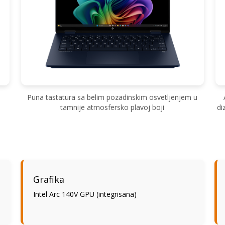
Puna tastatura sa belim pozadinskim osvetljenjem u
tamnije atmosfersko plavoj boji
di
E
Grafika
Intel Arc 140V GPU (integrisana)