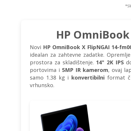
*Sl
HP OmniBook 
Novi
HP OmniBook X FlipNGAI 14-fm0
idealan za zahtevne zadatke. Opremlj
prostora za skladištenje.
14" 2K IPS
do
portovima i
5MP IR kamerom
, ovaj l
samo 1.38 kg i
konvertibilni
format či
vrhunsko.