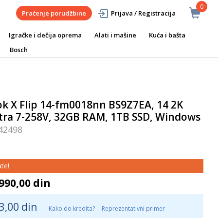
0
Praćenje porudžbine
Prijava / Registracija
Igračke i dečija oprema
Alati i mašine
Kuća i bašta
Bosch
 X Flip 14-fm0018nn BS9Z7EA, 14 2K
ltra 7-258V, 32GB RAM, 1TB SSD, Windows
42498
te!
990,00 din
3,00 din
Kako do kredita?
Reprezentativni primer