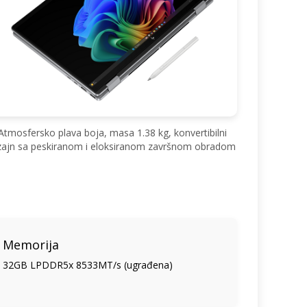
Atmosfersko plava boja, masa 1.38 kg, konvertibilni
zajn sa peskiranom i eloksiranom završnom obradom
Memorija
32GB LPDDR5x 8533MT/s (ugrađena)