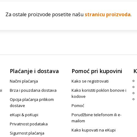
Za ostale proizvode posetite našu
stranicu proizvoda
.
Plaćanje i dostava
Pomoć pri kupovini
K
Načini plaćanja
Kako se registrovati
pi
Brza i pouzdana dostava
Kako koristiti poklon bonove i
kodove
Opcija plaćanja prilikom
dostave
Pomoć
eKupi & poKupi
Porudžbine telefonom ili e-
mailom
Privatnost podataka
Kako kupovati na eKupi
Sigurnost plaćanja