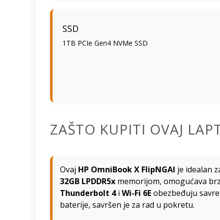
SSD
1TB PCIe Gen4 NVMe SSD
ZAŠTO KUPITI OVAJ LAP
Ovaj
HP OmniBook X FlipNGAI
je idealan z
32GB LPDDR5x
memorijom, omogućava brzo
Thunderbolt 4
i
Wi-Fi 6E
obezbeđuju savre
baterije, savršen je za rad u pokretu.