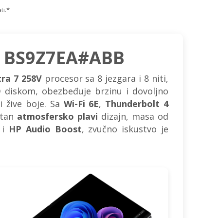
ti.*
, BS9Z7EA#ABB
tra 7 258V
procesor sa 8 jezgara i 8 niti,
D
diskom, obezbeđuje brzinu i dovoljno
i žive boje. Sa
Wi-Fi 6E
,
Thunderbolt 4
ntan
atmosfersko plavi
dizajn, masa od
 i
HP Audio Boost
, zvučno iskustvo je