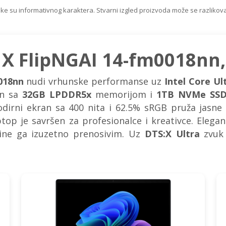
ike su informativnog karaktera. Stvarni izgled proizvoda može se razlikova
X FlipNGAI 14-fm0018nn
018nn
nudi vrhunske performanse uz
Intel Core Ul
en sa
32GB LPDDR5x
memorijom i
1TB NVMe SS
dirni ekran sa 400 nita i 62.5% sRGB pruža jasne 
aptop je savršen za profesionalce i kreativce. Elega
ne ga izuzetno prenosivim. Uz
DTS:X Ultra
zvuk