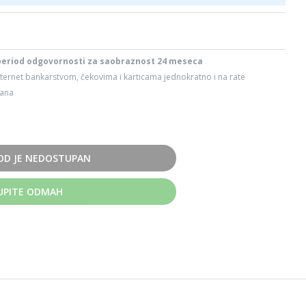
period odgovornosti za saobraznost 24 meseca
ternet bankarstvom, čekovima i karticama jednokratno i na rate
dana
OD JE NEDOSTUPAN
UPITE ODMAH