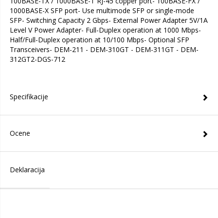
100BASE-TX / 1000BASE-T RJ-45 copper port- 100BASE-FX /
1000BASE-X SFP port- Use multimode SFP or single-mode
SFP- Switching Capacity 2 Gbps- External Power Adapter 5V/1A
Level V Power Adapter- Full-Duplex operation at 1000 Mbps-
Half/Full-Duplex operation at 10/100 Mbps- Optional SFP
Transceivers- DEM-211 - DEM-310GT - DEM-311GT - DEM-
312GT2-DGS-712
Specifikacije
Ocene
Deklaracija