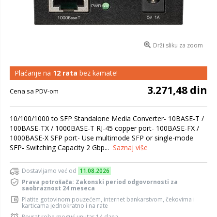
Drži sliku za zoom
Plaćanje na
12 rata
bez kamate!
3.271,48 din
Cena sa PDV-om
10/100/1000 to SFP Standalone Media Converter- 10BASE-T /
100BASE-TX / 1000BASE-T RJ-45 copper port- 100BASE-FX /
1000BASE-X SFP port- Use multimode SFP or single-mode
SFP- Switching Capacity 2 Gbp...
Saznaj više
Dostavljamo već od
11.08.2026
Prava potrošača: Zakonski period odgovornosti za
saobraznost 24 meseca
Platite gotovinom pouzećem, internet bankarstvom, čekovima i
karticama jednokratno i na rate
Povrat robe moguć unutar 14 dana