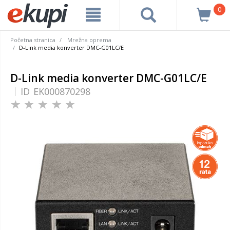
0
Početna stranica
Mrežna oprema
D-Link media konverter DMC-G01LC/E
D-Link media konverter DMC-G01LC/E
ID
EK000870298