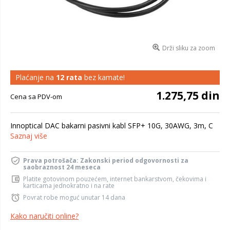
Drži sliku za zoom
Plaćanje na
12 rata
bez kamate!
1.275,75 din
Cena sa PDV-om
Innoptical DAC bakarni pasivni kabl SFP+ 10G, 30AWG, 3m, C
Saznaj više
Prava potrošača: Zakonski period odgovornosti za
saobraznost 24 meseca
Platite gotovinom pouzećem, internet bankarstvom, čekovima i
karticama jednokratno i na rate
Povrat robe moguć unutar 14 dana
Kako naručiti online?