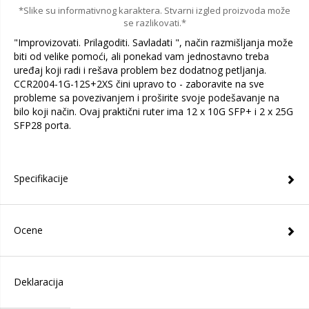
*Slike su informativnog karaktera. Stvarni izgled proizvoda može
se razlikovati.*
"Improvizovati. Prilagoditi. Savladati ", način razmišljanja može
biti od velike pomoći, ali ponekad vam jednostavno treba
uređaj koji radi i rešava problem bez dodatnog petljanja.
CCR2004-1G-12S+2XS čini upravo to - zaboravite na sve
probleme sa povezivanjem i proširite svoje podešavanje na
bilo koji način. Ovaj praktični ruter ima 12 x 10G SFP+ i 2 x 25G
SFP28 porta.
Specifikacije
Ocene
Deklaracija