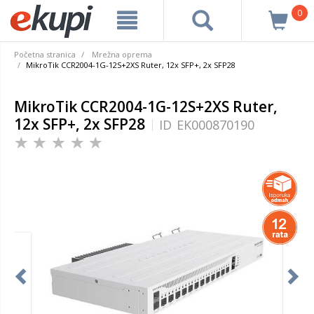
0
Početna stranica
Mrežna oprema
MikroTik CCR2004-1G-12S+2XS Ruter, 12x SFP+, 2x SFP28
MikroTik CCR2004-1G-12S+2XS Ruter,
12x SFP+, 2x SFP28
ID
EK000870190