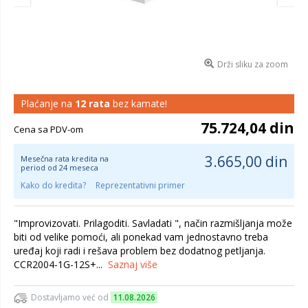
Drži sliku za zoom
Plaćanje na
12 rata
bez kamate!
75.724,04 din
Cena sa PDV-om
3.665,00 din
Mesečna rata kredita na
period od 24 meseca
Kako do kredita?
Reprezentativni primer
"Improvizovati. Prilagoditi. Savladati ", način razmišljanja može
biti od velike pomoći, ali ponekad vam jednostavno treba
uređaj koji radi i rešava problem bez dodatnog petljanja.
CCR2004-1G-12S+...
Saznaj više
Dostavljamo već od
11.08.2026