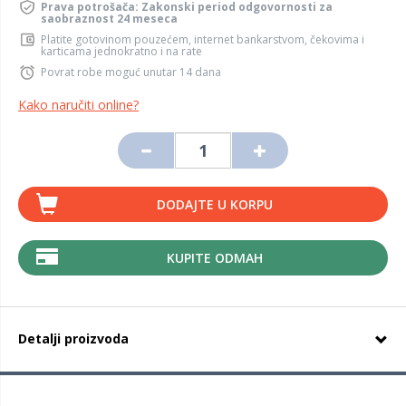
Prava potrošača: Zakonski period odgovornosti za
saobraznost 24 meseca
Platite gotovinom pouzećem, internet bankarstvom, čekovima i
karticama jednokratno i na rate
Povrat robe moguć unutar 14 dana
Kako naručiti online?
DODAJTE U KORPU
KUPITE ODMAH
Detalji proizvoda