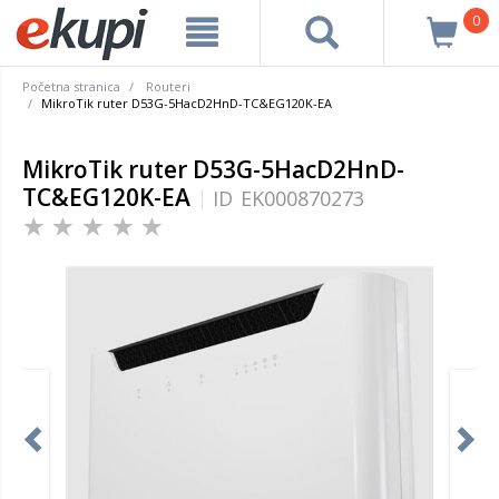
0
Početna stranica
Routeri
MikroTik ruter D53G-5HacD2HnD-TC&EG120K-EA
MikroTik ruter D53G-5HacD2HnD-
TC&EG120K-EA
ID
EK000870273