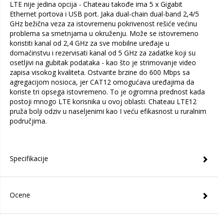
LTE nije jedina opcija - Chateau takođe ima 5 x Gigabit
Ethernet portova i USB port. Jaka dual-chain dual-band 2,4/5
GHz bežična veza za istovremenu pokrivenost rešiće većinu
problema sa smetnjama u okruženju. Može se istovremeno
koristiti kanal od 2,4 GHz za sve mobilne uređaje u
domaćinstvu i rezervisati kanal od 5 GHz za zadatke koji su
osetljivi na gubitak podataka - kao što je strimovanje video
zapisa visokog kvaliteta. Ostvarite brzine do 600 Mbps sa
agregacijom nosioca, jer CAT12 omogućava uređajima da
koriste tri opsega istovremeno. To je ogromna prednost kada
postoji mnogo LTE korisnika u ovoj oblasti. Chateau LTE12
pruža bolji odziv u naseljenimi kao I veću efikasnost u ruralnim
područjima.
Specifikacije
Ocene