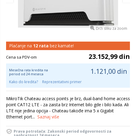
Drži sliku za zoom
Plaćanje na
12 rata
bez kamate!
23.152,99 din
Cena sa PDV-om
1.121,00 din
Mesečna rata kredita na
period od 24 meseca
Kako do kredita?
Reprezentativni primer
MikroTik Chateau access points je brz, dual-band home access
point CAT12 LTE - za zaista brz Internet bilo gde i bilo kada. Ali
LTE nije jedina opcija - Chateau takođe ima 5 x Gigabit
Ethernet port...
Saznaj više
Prava potrošača: Zakonski period odgovornosti za
saobraznost 24 meseca