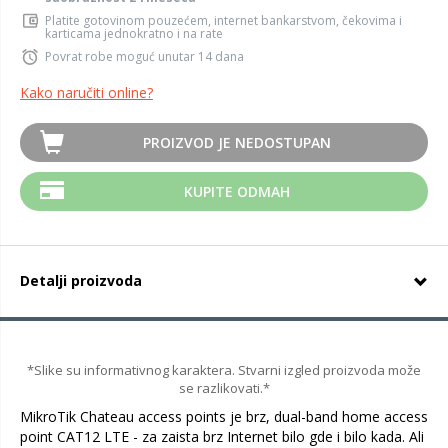
Platite gotovinom pouzećem, internet bankarstvom, čekovima i
karticama jednokratno i na rate
Povrat robe moguć unutar 14 dana
Kako naručiti online?
PROIZVOD JE NEDOSTUPAN
KUPITE ODMAH
Detalji proizvoda
*Slike su informativnog karaktera. Stvarni izgled proizvoda može
se razlikovati.*
MikroTik Chateau access points je brz, dual-band home access
point CAT12 LTE - za zaista brz Internet bilo gde i bilo kada. Ali