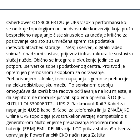
CyberPower OLS3000ERT2U je UPS visokih performansi koji
se odlikuje topologijom online dvostruke konverzije koja pruža
besprekidno napajanje čiste sinusoide za uređaje kritične za
poslovanje kao što su umrežena spremišta podataka
(network-attached storage – NAS) i serveri, digitalni video
snimači / nadzorni sustavi, prijevoz i infrastruktura te sustaviza
slučaj nužde. Obično se integrira u okruženje jedinice za
potporu ,serverske sobe i podatkovnog centra. Proizvod je
opremljen premosnom sklopkom za održavanje.
Prebacivanjem sklopke, izvor napajanja sigurnose prebacuje
na elektrodistribucijsku mrežu. To servisnom osoblju
omogućava da izvrši brze radove održavanja na licu mjesta, a
da sepritom ne mora isključivati spojena oprema. ŠTO JE U
KUTIJI 1.OLS3000ERT2U UPS 2. Rackmount Rail 3.Kabel za
napajanje 4.USB kabel 5.Kabel za telefonsku liniju ZNAČAJKE
Online UPS topologija (dvostrukekonverzije) Kompatibilno s
generatorom Nulto vrijeme prebacivanja Prošireni modul
baterije (EBM) EMI i RFI filtracija LCD prikaz statusaSoftver za
upravljanje PowerPanel® EKO način rada Zaštita