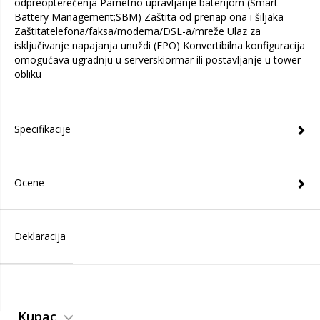
odpreopterećenja Pametno upravljanje baterijom (Smart
Battery Management;SBM) Zaštita od prenap ona i šiljaka
Zaštitatelefona/faksa/modema/DSL-a/mreže Ulaz za
isključivanje napajanja unuždi (EPO) Konvertibilna konfiguracija
omogućava ugradnju u serverskiormar ili postavljanje u tower
obliku
Specifikacije
Ocene
Deklaracija
Kupac