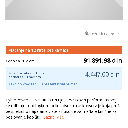
Drži sliku za zoom
Plaćanje na
12 rata
bez kamate!
91.891,98 din
Cena sa PDV-om
4.447,00 din
Mesečna rata kredita na
period od 24 meseca
Kako do kredita?
Reprezentativni primer
CyberPower OLS3000ERT2U je UPS visokih performansi koji
se odlikuje topologijom online dvostruke konverzije koja pruža
besprekidno napajanje čiste sinusoide za uređaje kritične za
poslovanje kao št...
Saznaj više