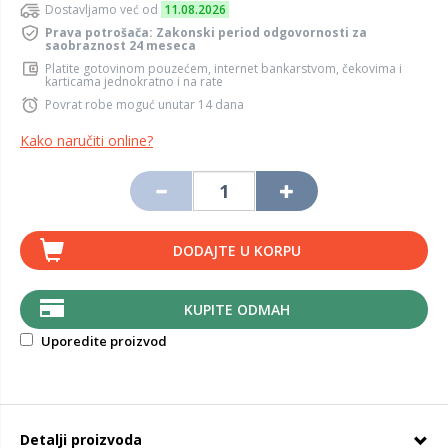
Dostavljamo već od
11.08.2026
Prava potrošača: Zakonski period odgovornosti za
saobraznost 24 meseca
Platite gotovinom pouzećem, internet bankarstvom, čekovima i
karticama jednokratno i na rate
Povrat robe moguć unutar 14 dana
Kako naručiti online?
DODAJTE U KORPU
KUPITE ODMAH
Uporedite proizvod
Detalji proizvoda