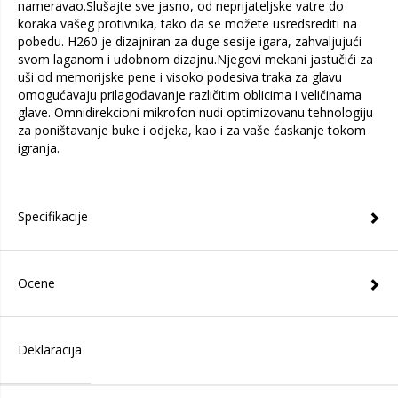
nameravao.Slušajte sve jasno, od neprijateljske vatre do
koraka vašeg protivnika, tako da se možete usredsrediti na
pobedu. H260 je dizajniran za duge sesije igara, zahvaljujući
svom laganom i udobnom dizajnu.Njegovi mekani jastučići za
uši od memorijske pene i visoko podesiva traka za glavu
omogućavaju prilagođavanje različitim oblicima i veličinama
glave. Omnidirekcioni mikrofon nudi optimizovanu tehnologiju
za poništavanje buke i odjeka, kao i za vaše ćaskanje tokom
igranja.
Specifikacije
Ocene
Deklaracija