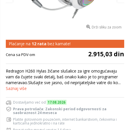
Drži sliku za zoom
Plaćanje na
12 rata
bez kamate!
2.915,03 din
Cena sa PDV-om
Redragon H260 Hylas žičane slušalice za igre omogućavaju
vam da čujete svaki detalj, baš onako kako je to programer
nameravao.Slušajte sve jasno, od neprijateljske vatre do ko...
Saznaj više
Dostavljamo već od
17.08.2026
Prava potrošača: Zakonski period odgovornosti za
saobraznost 24 meseca
Platite gotovinom pouzećem, internet bankarstvom, čekovima i
karticama jednokratno i na rate
Povrat robe moguć unutar 14 dana