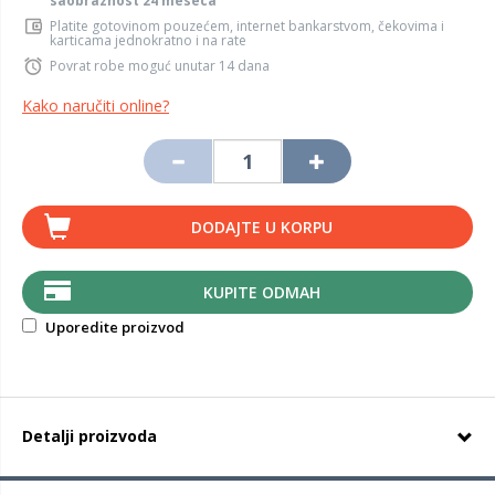
saobraznost 24 meseca
Platite gotovinom pouzećem, internet bankarstvom, čekovima i
karticama jednokratno i na rate
Povrat robe moguć unutar 14 dana
Kako naručiti online?
DODAJTE U KORPU
KUPITE ODMAH
Uporedite proizvod
Detalji proizvoda