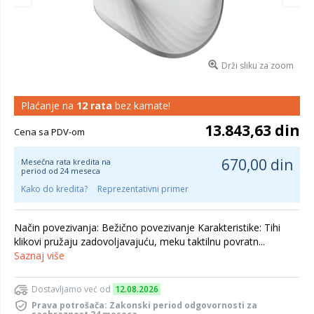
Drži sliku za zoom
Plaćanje na
12 rata
bez kamate!
13.843,63 din
Cena sa PDV-om
670,00 din
Mesečna rata kredita na
period od 24 meseca
Kako do kredita?
Reprezentativni primer
Način povezivanja: Bežično povezivanje Karakteristike: Tihi
klikovi pružaju zadovoljavajuću, meku taktilnu povratn...
Saznaj više
Dostavljamo već od
12.08.2026
Prava potrošača: Zakonski period odgovornosti za