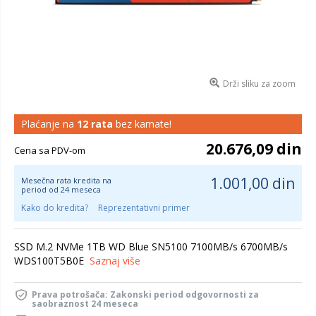
Drži sliku za zoom
Plaćanje na
12 rata
bez kamate!
20.676,09 din
Cena sa PDV-om
1.001,00 din
Mesečna rata kredita na
period od 24 meseca
Kako do kredita?
Reprezentativni primer
SSD M.2 NVMe 1TB WD Blue SN5100 7100MB/s 6700MB/s
WDS100T5B0E
Saznaj više
Prava potrošača: Zakonski period odgovornosti za
saobraznost 24 meseca