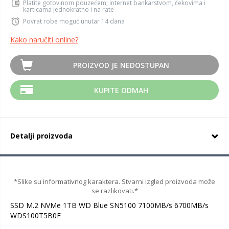
Platite gotovinom pouzećem, internet bankarstvom, čekovima i
karticama jednokratno i na rate
Povrat robe moguć unutar 14 dana
Kako naručiti online?
PROIZVOD JE NEDOSTUPAN
KUPITE ODMAH
Detalji proizvoda
*Slike su informativnog karaktera. Stvarni izgled proizvoda može
se razlikovati.*
SSD M.2 NVMe 1TB WD Blue SN5100 7100MB/s 6700MB/s
WDS100T5B0E