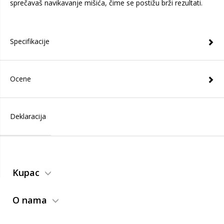
sprečavaš navikavanje mišića, čime se postižu brži rezultati.
Specifikacije
Ocene
Deklaracija
Kupac
O nama