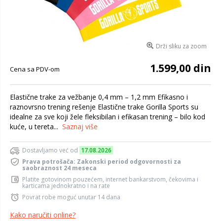
Drži sliku za zoom
1.599,00 din
Cena sa PDV-om
Elastične trake za vežbanje 0,4 mm – 1,2 mm Efikasno i
raznovrsno trening rešenje Elastične trake Gorilla Sports su
idealne za sve koji žele fleksibilan i efikasan trening – bilo kod
kuće, u tereta...
Saznaj više
Dostavljamo već od
17.08.2026
Prava potrošača: Zakonski period odgovornosti za
saobraznost 24 meseca
Platite gotovinom pouzećem, internet bankarstvom, čekovima i
karticama jednokratno i na rate
Povrat robe moguć unutar 14 dana
Kako naručiti online?