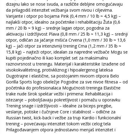
dizajnu lako se nose svuda, a različite debljine omogućavaju
da prilagodiš intenzitet vežbanja svom nivou i ciljevima.
Varijante i otpor po bojama Pink (0,4 mm / 10 lb ≈ 4,5 kg) –
najlakši otpor, idealno za početnike i rehabilitaciju Žuta (0,6
mm / 20 lb ≈ 9 kg) – srednje lagan otpor, pogodna za
aktivaciju i izdržljivost Plava (0,8 mm / 25 lb ≈ 11,3 kg) – srednji
otpor, odličan za jačanje mišića Crvena (1,0 mm / 30 lb ≈ 13,6
kg) – jači otpor za intenzivniji trening Crna (1,2 mm / 35 lb ≈
15,8 kg) – najteži otpor, idealan za napredne vežbače Mogu se
kupiti pojedinačno ili kao komplet set za maksimalnu
raznovrsnost u treningu. Materijal i karakteristike Izrađene od
visokokvalitetnog, protivkliznog i hipoalergenog lateksa
Dugotrajne i elastične, sa postojanim nivoom otpora Belo
Gorilla Sports logo obeležje Pogodne za sve nivoe fitnesa – od
početnika do profesionalaca Mogućnosti treninga Elastične
trake nude širok spektar vežbi i primena: Rehabilitacija i
istezanje – poboljšavaju pokretljivost i pomažu u oporavku
Trening snage i izdržljivosti – idealne za biceps pregibe,
veslanje, potiske i čučnjeve Core i stabilnost – odlične za
Russian twist, kick-back i vežbe za trup Kardio i funkcionalni
trening – povećavaju intenzitet tokom vežbi celog tela
Prilagođavanjem otpora jednostavno menjaš intenzitet i