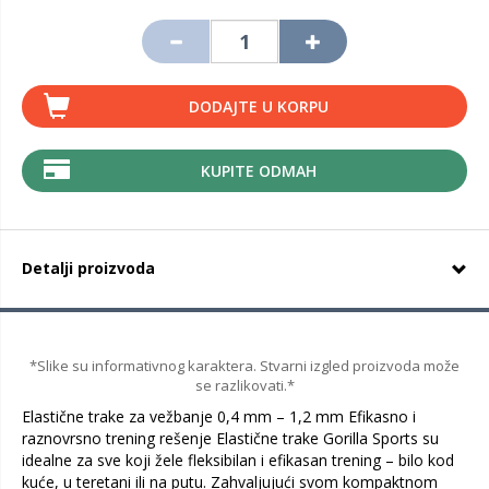
DODAJTE U KORPU
KUPITE ODMAH
Detalji proizvoda
*Slike su informativnog karaktera. Stvarni izgled proizvoda može
se razlikovati.*
Elastične trake za vežbanje 0,4 mm – 1,2 mm Efikasno i
raznovrsno trening rešenje Elastične trake Gorilla Sports su
idealne za sve koji žele fleksibilan i efikasan trening – bilo kod
kuće, u teretani ili na putu. Zahvaljujući svom kompaktnom