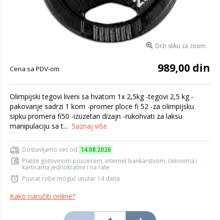
Drži sliku za zoom
989,00 din
Cena sa PDV-om
Olimpijski tegovi liveni sa hvatom 1x 2,5kg -tegovi 2,5 kg -
pakovanje sadrzi 1 kom -promer ploce fi 52 -za olimpijsku
sipku promera fi50 -izuzetan dizajn -rukohvati za laksu
manipulaciju sa t...
Saznaj više
Dostavljamo već od
14.08.2026
Platite gotovinom pouzećem, internet bankarstvom, čekovima i
karticama jednokratno i na rate
Povrat robe moguć unutar 14 dana
Kako naručiti online?