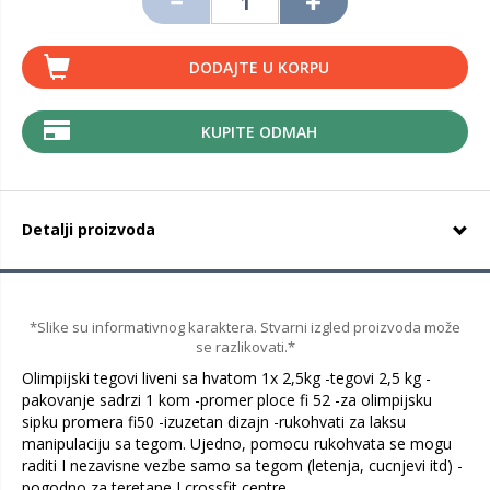
DODAJTE U KORPU
KUPITE ODMAH
Detalji proizvoda
*Slike su informativnog karaktera. Stvarni izgled proizvoda može
se razlikovati.*
Olimpijski tegovi liveni sa hvatom 1x 2,5kg -tegovi 2,5 kg -
pakovanje sadrzi 1 kom -promer ploce fi 52 -za olimpijsku
sipku promera fi50 -izuzetan dizajn -rukohvati za laksu
manipulaciju sa tegom. Ujedno, pomocu rukohvata se mogu
raditi I nezavisne vezbe samo sa tegom (letenja, cucnjevi itd) -
pogodno za teretane I crossfit centre