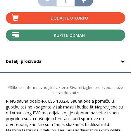
DODAJTE U KORPU
KUPITE ODMAH
Detalji proizvoda
*Slike su informativnog karaktera. Stvarni izgled proizvoda može
se razlikovati.*
RING sauna odelo-RX LSS 1032-L Sauna odela pomažu u
gubitku težine - sagorite višak masti i budite fit Napravljena su
od vrhunskog PVC materijala koji je otporan na vetar i vodu
pogodna su za nošenje u teretani kao i sportove na
otvorenom, kao što su trčanje, skakanje, biciklizam itd
Elasticni lastisi na odelu pružaju prilagodljivost svakom obliku