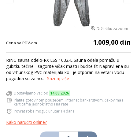
Drži sliku za zoom
1.009,00 din
Cena sa PDV-om
RING sauna odelo-RX LSS 1032-L Sauna odela pomažu u
gubitku težine - sagorite višak masti i budite fit Napravljena su
od vrhunskog PVC materijala koji je otporan na vetar i vodu
pogodna su za no...
Saznaj više
Dostavljamo već od
14.08.2026
Platite gotovinom pouzećem, internet bankarstvom, čekovima i
karticama jednokratno i na rate
Povrat robe moguć unutar 14 dana
Kako naručiti online?