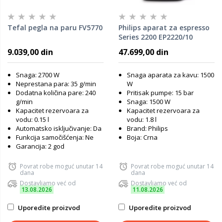
Tefal pegla na paru FV5770
Philips aparat za espresso
Series 2200 EP2220/10
9.039,00 din
47.699,00 din
Snaga: 2700 W
Snaga aparata za kavu: 1500
Neprestana para: 35 g/min
W
Dodatna količina pare: 240
Pritisak pumpe: 15 bar
g/min
Snaga: 1500 W
Kapacitet rezervoara za
Kapacitet rezervoara za
vodu: 0.15 l
vodu: 1.8 l
Automatsko isključivanje: Da
Brand: Philips
Funkcija samočišćenja: Ne
Boja: Crna
Garancija: 2 god
Povrat robe moguć unutar 14
Povrat robe moguć unutar 14
dana
dana
Dostavljamo već od
Dostavljamo već od
13.08.2026
11.08.2026
Uporedite proizvod
Uporedite proizvod