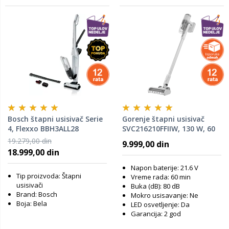
Bosch štapni usisivač Serie
Gorenje štapni usisivač
4, Flexxo BBH3ALL28
SVC216210FFIIW, 130 W, 60
minuta rada, beli
19.279,00 din
9.999,00 din
18.999,00 din
Napon baterije: 21.6 V
Tip proizvoda: Štapni
Vreme rada: 60 min
usisivači
Buka (dB): 80 dB
Brand: Bosch
Mokro usisavanje: Ne
Boja: Bela
LED osvetljenje: Da
Garancija: 2 god