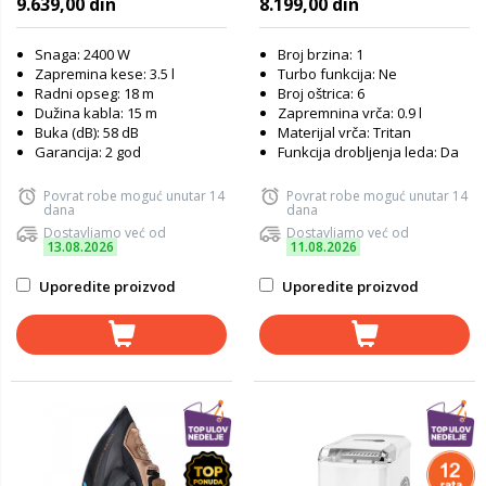
9.639,00 din
8.199,00 din
Snaga: 2400 W
Broj brzina: 1
Zapremina kese: 3.5 l
Turbo funkcija: Ne
Radni opseg: 18 m
Broj oštrica: 6
Dužina kabla: 15 m
Zapremnina vrča: 0.9 l
Buka (dB): 58 dB
Materijal vrča: Tritan
Garancija: 2 god
Funkcija drobljenja leda: Da
Povrat robe moguć unutar 14
Povrat robe moguć unutar 14
dana
dana
Dostavljamo već od
Dostavljamo već od
13.08.2026
11.08.2026
Uporedite proizvod
Uporedite proizvod