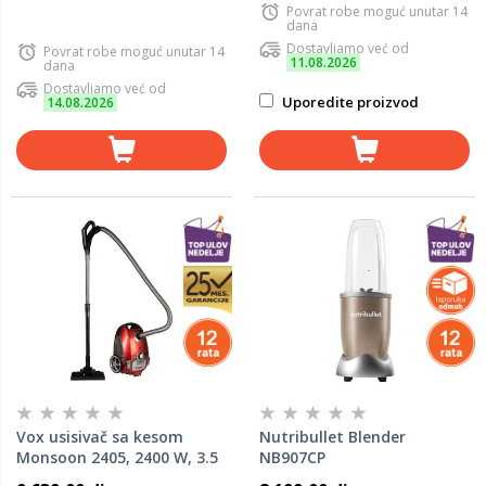
Povrat robe moguć unutar 14
dana
Dostavljamo već od
Povrat robe moguć unutar 14
11.08.2026
dana
Dostavljamo već od
Uporedite proizvod
14.08.2026
Vox usisivač sa kesom
Nutribullet Blender
Monsoon 2405, 2400 W, 3.5
NB907CP
L, crveni