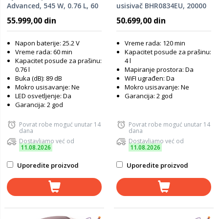
Advanced, 545 W, 0.76 L, 60
usisivač BHR0834EU, 20000
minuta rada, srebrni
Pa, 5200 mAh, bela
55.999,00 din
50.699,00 din
Napon baterije: 25.2 V
Vreme rada: 120 min
Vreme rada: 60 min
Kapacitet posude za prašinu:
Kapacitet posude za prašinu:
4 l
0.76 l
Mapiranje prostora: Da
Buka (dB): 89 dB
WiFI ugrađen: Da
Mokro usisavanje: Ne
Mokro usisavanje: Ne
LED osvetljenje: Da
Garancija: 2 god
Garancija: 2 god
Povrat robe moguć unutar 14
Povrat robe moguć unutar 14
dana
dana
Dostavljamo već od
Dostavljamo već od
11.08.2026
11.08.2026
Uporedite proizvod
Uporedite proizvod