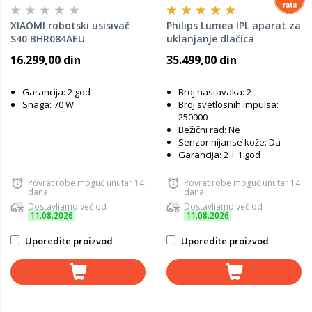
XIAOMI robotski usisivač
Philips Lumea IPL aparat za
S40 BHR084AEU
uklanjanje dlačica
SC1997/00
16.299,00 din
35.499,00 din
Garancija: 2 god
Broj nastavaka: 2
Snaga: 70 W
Broj svetlosnih impulsa:
250000
Bežični rad: Ne
Senzor nijanse kože: Da
Garancija: 2 + 1 god
Povrat robe moguć unutar 14
Povrat robe moguć unutar 14
dana
dana
Dostavljamo već od
Dostavljamo već od
11.08.2026
11.08.2026
Uporedite proizvod
Uporedite proizvod