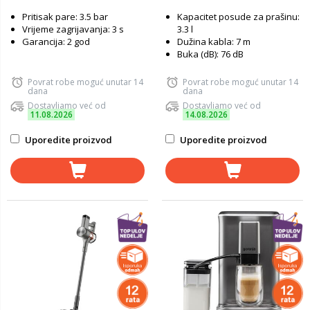
Pritisak pare: 3.5 bar
Kapacitet posude za prašinu:
Vrijeme zagrijavanja: 3 s
3.3 l
Garancija: 2 god
Dužina kabla: 7 m
Buka (dB): 76 dB
Povrat robe moguć unutar 14
Povrat robe moguć unutar 14
dana
dana
Dostavljamo već od
Dostavljamo već od
11.08.2026
14.08.2026
Uporedite proizvod
Uporedite proizvod