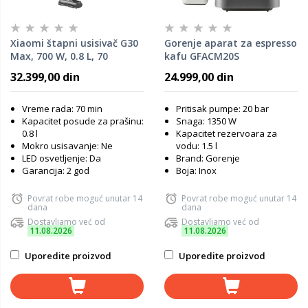
Xiaomi štapni usisivač G30
Gorenje aparat za espresso
Max, 700 W, 0.8 L, 70
kafu GFACM20S
minuta rada, sivi
32.399,00 din
24.999,00 din
Vreme rada: 70 min
Pritisak pumpe: 20 bar
Kapacitet posude za prašinu:
Snaga: 1350 W
0.8 l
Kapacitet rezervoara za
Mokro usisavanje: Ne
vodu: 1.5 l
LED osvetljenje: Da
Brand: Gorenje
Garancija: 2 god
Boja: Inox
Povrat robe moguć unutar 14
Povrat robe moguć unutar 14
dana
dana
Dostavljamo već od
Dostavljamo već od
11.08.2026
11.08.2026
Uporedite proizvod
Uporedite proizvod