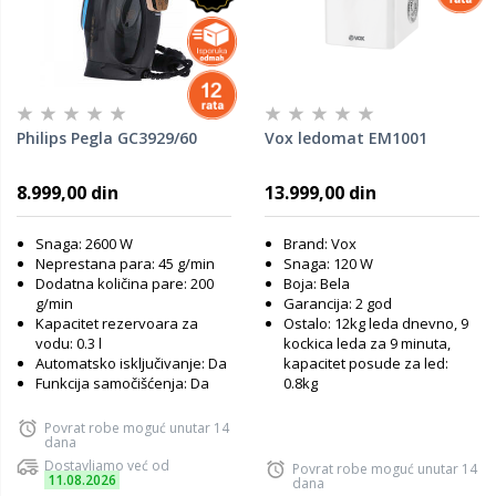
Philips Pegla GC3929/60
Vox ledomat EM1001
8.999,00 din
13.999,00 din
Snaga: 2600 W
Brand: Vox
Neprestana para: 45 g/min
Snaga: 120 W
Dodatna količina pare: 200
Boja: Bela
g/min
Garancija: 2 god
Kapacitet rezervoara za
Ostalo: 12kg leda dnevno, 9
vodu: 0.3 l
kockica leda za 9 minuta,
Automatsko isključivanje: Da
kapacitet posude za led:
Funkcija samočišćenja: Da
0.8kg
Povrat robe moguć unutar 14
dana
Dostavljamo već od
Povrat robe moguć unutar 14
11.08.2026
dana