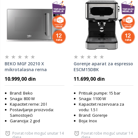
BEKO MGF 20210 X
Gorenje aparat za espresso
mikrotalasna rerna
ESCM15DBK
10.999,00 din
11.699,00 din
Brand: Beko
Pritisak pumpe: 15 bar
Snaga: 800 W
Snaga: 1100 W
Kapacitet rerne: 20 l
Kapacitet rezervoara za
Postavljanje proizvoda:
vodu: 1.5 l
Samostojeći
Brand: Gorenje
Garancija: 2 god
Boja: Inox
Povrat robe moguć unutar 14
Povrat robe moguć unutar 14
dana
dana