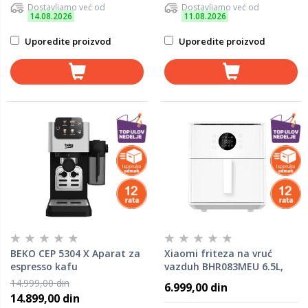
Dostavljamo već od
Dostavljamo već od
14.08.2026
11.08.2026
Uporedite proizvod
Uporedite proizvod
BEKO CEP 5304 X Aparat za
Xiaomi friteza na vruć
espresso kafu
vazduh BHR083MEU 6.5L,
1700W, Bela
14.999,00 din
6.999,00 din
14.899,00 din