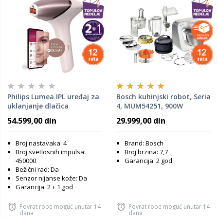
Philips Lumea IPL uređaj za
Bosch kuhinjski robot, Seria
uklanjanje dlačica
4, MUM54251, 900W
BRI977/00
54.599,00 din
29.999,00 din
Broj nastavaka: 4
Brand: Bosch
Broj svetlosnih impulsa:
Broj brzina: 7,7
450000
Garancija: 2 god
Bežični rad: Da
Senzor nijanse kože: Da
Garancija: 2 + 1 god
Povrat robe moguć unutar 14
Povrat robe moguć unutar 14
dana
dana