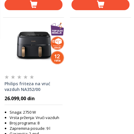
Philips friteza na vruć
vazduh NA352/00
26.099,00 din
Snaga: 2750 W
Vrsta prženja: Vrući vazduh
Broj programa: 8
Zapremina posude: 9 l
Garancija: 2 god