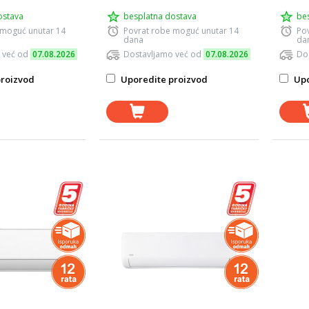
ostava
besplatna dostava
be
 moguć unutar 14
Povrat robe moguć unutar 14
Po
dana
da
 već od
07.08.2026
Dostavljamo već od
07.08.2026
Do
roizvod
Uporedite proizvod
Upo