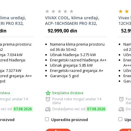
lima uređaji,
VIVAX COOL, klima uređaji,
Vivax 
RI PRO R32,
ACP-18CH50AERI PRO R32,
12CH3
izajn
VIVAX R PRO dizajn
din
92.999,00 din
52.9
a prema prostoru:
Namena klima prema prostoru:
Nam
m2
od 36 do 50 m2
od 2
nja: 7.034 kW
Učinak hlađenja: 5.275 kW
Učin
azred hlađenja:
Energetski razred hlađenja: A++
Ener
Učinak grejanja: 5.85 kW
A++
ja: 7.327 kW
Energetski razred grejanja: A+
Učin
zred grejanja: A++
Garancija: 5 god
Ener
god
Gara
ostava
besplatna dostava
 moguć unutar 14
Povrat robe moguć unutar 14
Po
dana
da
 već od
07.08.2026
Dostavljamo već od
07.08.2026
Do
roizvod
Uporedite proizvod
Upo