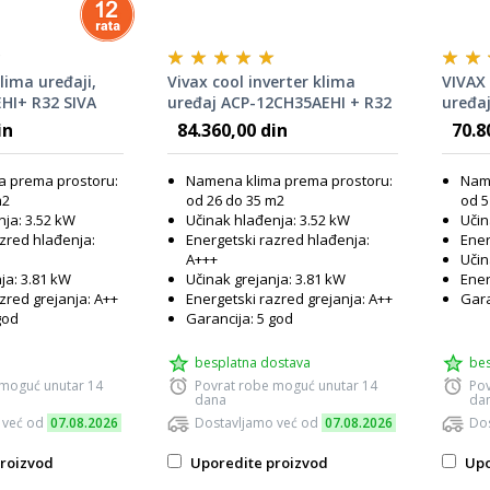
lima uređaji,
Vivax cool inverter klima
VIVAX 
HI+ R32 SIVA
uređaj ACP-12CH35AEHI + R32
uređa
in
84.360,00 din
70.8
 prema prostoru:
Namena klima prema prostoru:
Name
m2
od 26 do 35 m2
od 5
nja: 3.52 kW
Učinak hlađenja: 3.52 kW
Učin
zred hlađenja:
Energetski razred hlađenja:
Ener
A+++
Učin
ja: 3.81 kW
Učinak grejanja: 3.81 kW
Ener
zred grejanja: A++
Energetski razred grejanja: A++
Gara
god
Garancija: 5 god
besplatna dostava
bes
 moguć unutar 14
Povrat robe moguć unutar 14
Pov
dana
da
 već od
07.08.2026
Dostavljamo već od
07.08.2026
Dos
roizvod
Uporedite proizvod
Upo