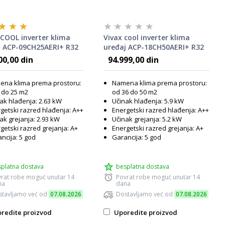
COOL inverter klima
Vivax cool inverter klima
j ACP-09CH25AERI+ R32
uređaj ACP-18CH50AERI+ R32
SM
00,00 din
94.999,00 din
na klima prema prostoru:
Namena klima prema prostoru:
 do 25 m2
od 36 do 50 m2
ak hlađenja: 2.63 kW
Učinak hlađenja: 5.9 kW
getski razred hlađenja: A++
Energetski razred hlađenja: A++
ak grejanja: 2.93 kW
Učinak grejanja: 5.2 kW
getski razred grejanja: A+
Energetski razred grejanja: A+
ncija: 5 god
Garancija: 5 god
platna dostava
besplatna dostava
rat robe moguć unutar 14
Povrat robe moguć unutar 14
na
dana
tavljamo već od
07.08.2026
Dostavljamo već od
07.08.2026
redite proizvod
Uporedite proizvod