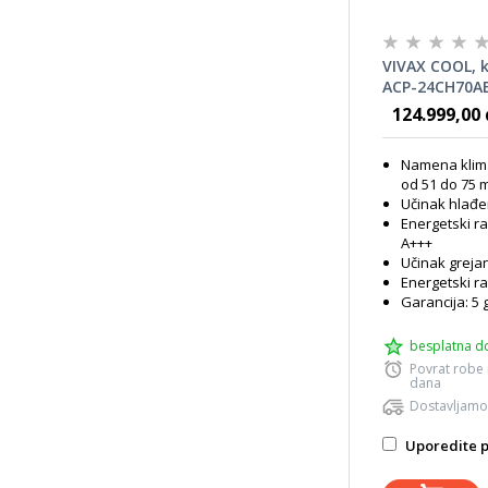
VIVAX COOL, k
ACP-24CH70AE
VIVAX R PRO d
124.999,00 
Namena klim
od 51 do 75 
Učinak hlađe
Energetski r
A+++
Učinak grejan
Energetski ra
Garancija: 5 
besplatna d
Povrat robe
dana
Dostavljamo
Uporedite p