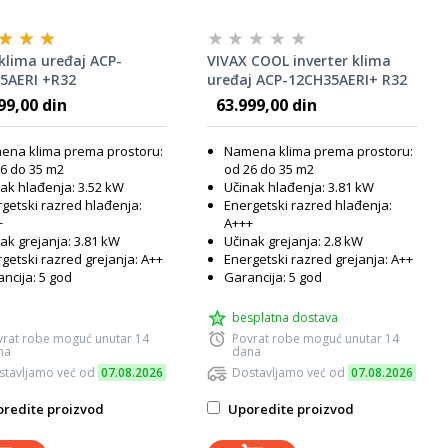
klima uređaj ACP-
VIVAX COOL inverter klima
5AERI +R32
uređaj ACP-12CH35AERI+ R32
Ogledalo Siva 12000 BTU
99,00 din
63.999,00 din
ena klima prema prostoru:
Namena klima prema prostoru:
6 do 35 m2
od 26 do 35 m2
ak hlađenja: 3.52 kW
Učinak hlađenja: 3.81 kW
getski razred hlađenja:
Energetski razred hlađenja:
+
A+++
ak grejanja: 3.81 kW
Učinak grejanja: 2.8 kW
getski razred grejanja: A++
Energetski razred grejanja: A++
ncija: 5 god
Garancija: 5 god
besplatna dostava
vrat robe moguć unutar 14
Povrat robe moguć unutar 14
na
dana
stavljamo već od
07.08.2026
Dostavljamo već od
07.08.2026
redite proizvod
Uporedite proizvod