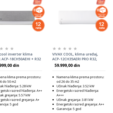
cool inverter klima
VIVAX COOL, klima uređaj,
j ACP-18CH50AEHI + R32
ACP-12CH35AERI PRO R32,
VIVAX R PRO dizajn
999,00 din
59.999,00 din
ena klima prema prostoru:
Namena klima prema prostoru:
6 do 50 m2
od 26 do 35 m2
ak hlađenja: 5.28 kW
Učinak hlađenja: 3.52 kW
getski razred hlađenja: A++
Energetski razred hlađenja:
ak grejanja: 5.57 kW
A+++
getski razred grejanja: A+
Učinak grejanja: 3.81 kW
ncija: 5 god
Energetski razred grejanja: A++
Garancija: 5 god