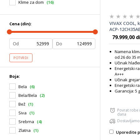
Klime za dom
(16)
VIVAX COOL, k
Cena (din):
ACP-12CH35AE
OGLEDALO
79.999,00 d
Od
Do
Namena klima
od 26 do 35 
POTVRDI
Učinak hlađe
Energetski ra
A+++
Boja:
Učinak grejan
Energetski ra
Bela
(6)
Garancija: 5 
Bela/Bela
(2)
Bež
(1)
Povrat robe
Siva
(1)
dana
Dostavljamo
Srebrna
(4)
Zlatna
(1)
Uporedite p