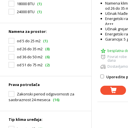
Namena klim
18000 BTU
(1)
od 26 do 35 
24000 BTU
(1)
Učinak hlađe
Energetski r
A+++
Učinak grejan
Namena za prostor:
Energetski ra
Garancija: 5 
od 5 do 25 m2
(1)
od 26 do 35 m2
(8)
besplatna d
Povrat robe
od 36 do 50 m2
(6)
dana
od 51 do 75 m2
(2)
Dostavljamo
Uporedite p
Prava potrošača
Zakonski period odgovornosti za
saobraznost 24 meseca
(16)
Tip klima uređaja: