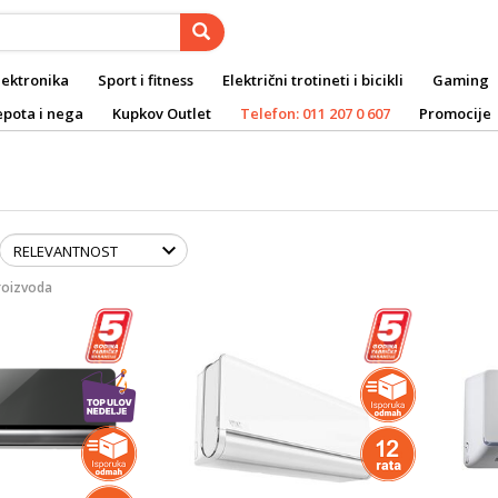
lektronika
Sport i fitness
Električni trotineti i bicikli
Gaming
epota i nega
Kupkov Outlet
Telefon: 011 207 0 607
Promocije
roizvoda