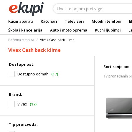
Kućni aparati
Računari
Televizori
Mobilni telefoni
E
Škola i kancelarija
Auto i moto oprema
Kućni ljubimci
L
Početna stranica
Vivax Cash back klime
Vivax Cash back klime
Dostupnost:
Sortiranje po:
Dostupno odmah
(17)
17 pronađenih p
Brand:
Vivax
(17)
Tip proizvoda: