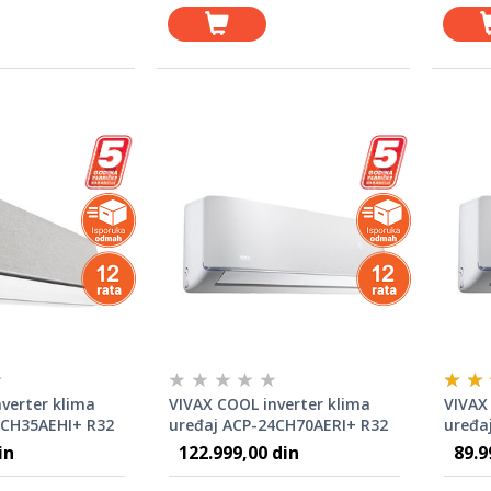
verter klima
VIVAX COOL inverter klima
VIVAX
2CH35AEHI+ R32
uređaj ACP-24CH70AERI+ R32
uređa
00 BTU
in
122.999,00 din
89.9