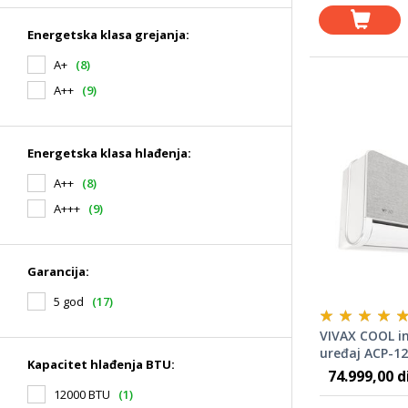
Energetska klasa grejanja:
A+
(8)
A++
(9)
Energetska klasa hlađenja:
A++
(8)
A+++
(9)
Garancija:
5 god
(17)
VIVAX COOL in
uređaj ACP-1
Kapacitet hlađenja BTU:
SREBRNA 120
74.999,00 d
12000 BTU
(1)