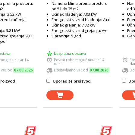
a prema prostoru:
Namena klima prema prostoru:
Nam
m2
od 51 do 75 m2
od 3
nja: 3.52 kW
Učinak hlađenja: 7.03 kW
Učin
azred hlađenja:
Energetski razred hlađenja: A++
Ener
Učinak grejanja: 7.32 kW
Učin
ja: 3.81 kW
Energetski razred grejanja: A+
Ener
zred grejanja: A++
Garancija: 5 god
Gara
god
ostava
besplatna dostava
 moguć unutar 14
Povrat robe moguć unutar 14
Po
dana
da
 već od
07.08.2026
Dostavljamo već od
07.08.2026
Do
roizvod
Uporedite proizvod
Upo