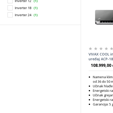
Inverter 12
(1)
Inverter 18
(1)
Inverter 24
(1)
VIVAX COOL in
uređaj ACP-1
SIVA OGLEDA
108.999,00 
Namena klim
od 36 do 50 
Učinak hlađe
Energetski r
Učinak grejan
Energetski ra
Garancija: 5 