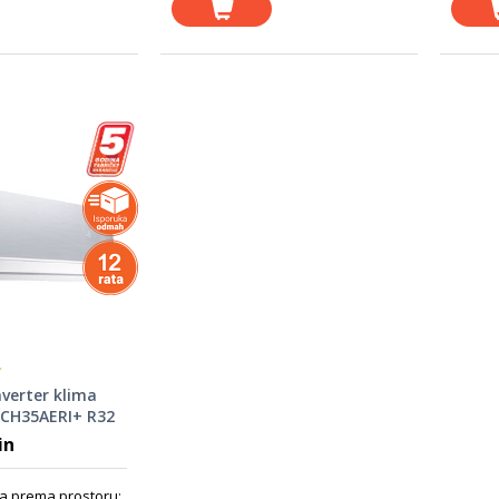
verter klima
2CH35AERI+ R32
 BTU
in
a prema prostoru: