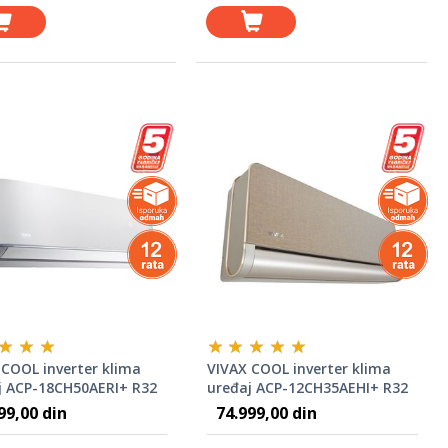
 COOL inverter klima
VIVAX COOL inverter klima
j ACP-18CH50AERI+ R32
uređaj ACP-12CH35AEHI+ R32
ZLATNA
99,00 din
74.999,00 din