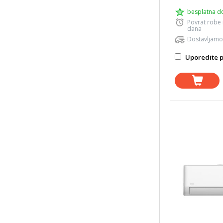
besplatna d
Povrat robe
dana
Dostavljamo
Uporedite p