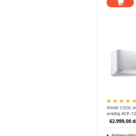
VIVAX COOL in
uređaj ACP-1
SILVER 12000
62.999,00 d
Namena klim