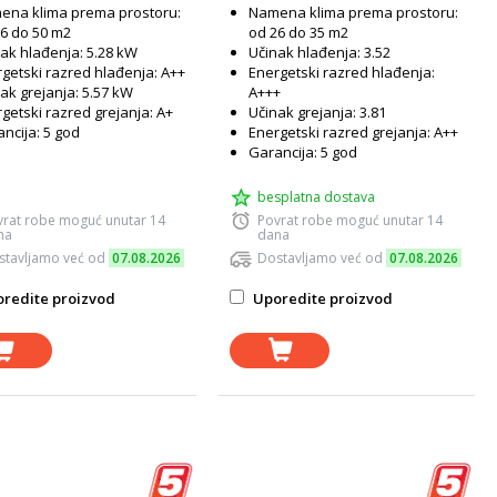
ena klima prema prostoru:
Namena klima prema prostoru:
6 do 50 m2
od 26 do 35 m2
ak hlađenja: 5.28 kW
Učinak hlađenja: 3.52
getski razred hlađenja: A++
Energetski razred hlađenja:
ak grejanja: 5.57 kW
A+++
getski razred grejanja: A+
Učinak grejanja: 3.81
ncija: 5 god
Energetski razred grejanja: A++
Garancija: 5 god
besplatna dostava
vrat robe moguć unutar 14
Povrat robe moguć unutar 14
na
dana
stavljamo već od
07.08.2026
Dostavljamo već od
07.08.2026
redite proizvod
Uporedite proizvod