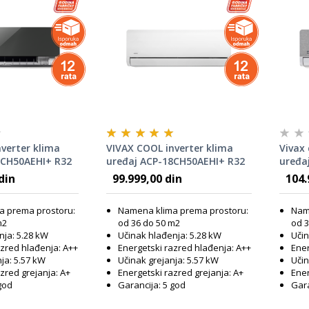
verter klima
VIVAX COOL inverter klima
Vivax 
8CH50AEHI+ R32
uređaj ACP-18CH50AEHI+ R32
uređa
LO
din
99.999,00 din
104.
a prema prostoru:
Namena klima prema prostoru:
Nam
m2
od 36 do 50 m2
od 3
nja: 5.28 kW
Učinak hlađenja: 5.28 kW
Učin
azred hlađenja: A++
Energetski razred hlađenja: A++
Ener
ja: 5.57 kW
Učinak grejanja: 5.57 kW
Učin
zred grejanja: A+
Energetski razred grejanja: A+
Ener
god
Garancija: 5 god
Gara