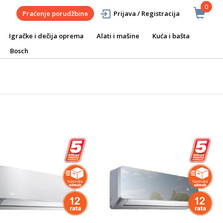
0
Praćenje porudžbine
Prijava / Registracija
Igračke i dečija oprema
Alati i mašine
Kuća i bašta
Bosch